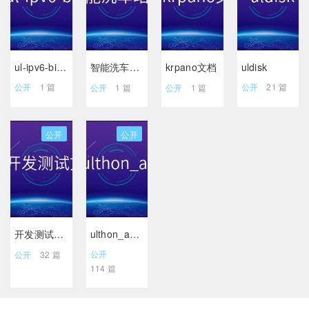
ul-ipv6-bind
智能洗车站小程序
krpano文档
uldisk
公开
1 篇
公开
21 篇
公开
1 篇
公开
1 篇
公开
公开
开发测试文档
ulthon_admin
公开
公开
32 篇
114 篇