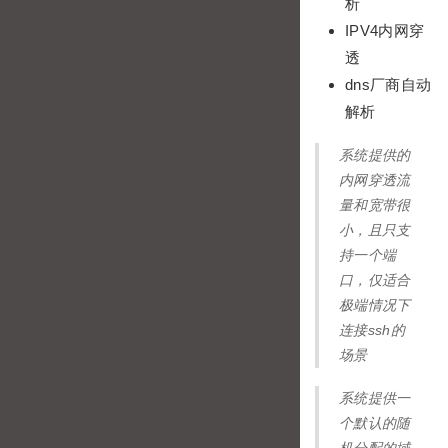
析
IPV4内网穿
透
dns厂商自动
解析
系统提供的
内网穿透流
量和宽带很
小，且只支
持一个端
口，仅适合
极端情况下
连接ssh的
场景
系统提供一
个默认的随