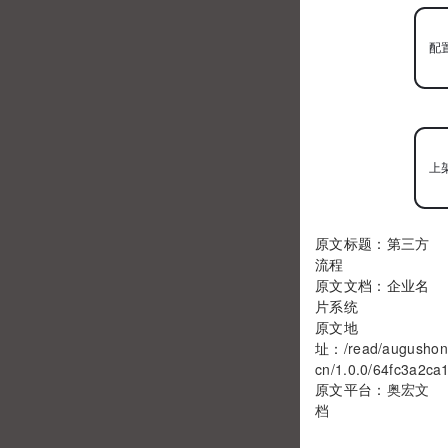
配
上
原文标题：第三方
流程
原文文档：企业名
片系统
原文地
址：
/read/augushon
cn/1.0.0/64fc3a2ca
原文平台：
奥宏文
档