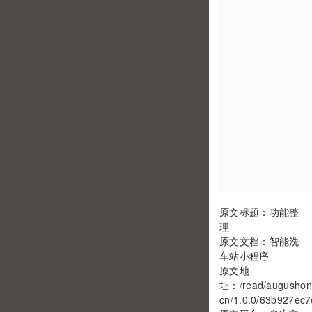
原文标题：功能整
理
原文文档：智能洗
车站小程序
原文地
址：
/read/augushon
cn/1.0.0/63b927ec7