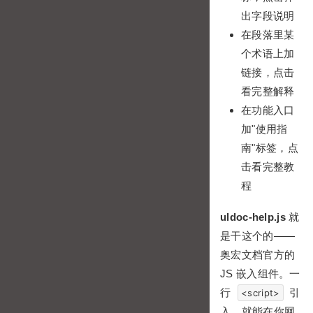
出字段说明
在段落里某
个术语上加
链接，点击
看完整解释
在功能入口
加"使用指
南"标签，点
击看完整教
程
uldoc-help.js
就
是干这个的——
奥宏文档官方的
JS 嵌入组件。一
行
引
<script>
入，就能在你网