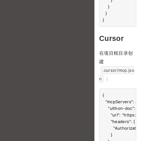
    }

  }

Cursor
在项目根目录创
建
.cursor/mcp.jso
：
n
{

  "mcpServers": {

    "ulthon-doc": {

      "url": "https
      "headers": {

        "Authorizat
      }
