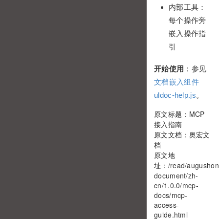
内部工具：
每个操作旁
嵌入操作指
引
开始使用
：参见
文档嵌入组件
uldoc-help.js
。
原文标题：MCP
接入指南
原文文档：奥宏文
档
原文地
址：
/read/augushon
document/zh-
cn/1.0.0/mcp-
docs/mcp-
access-
guide.html