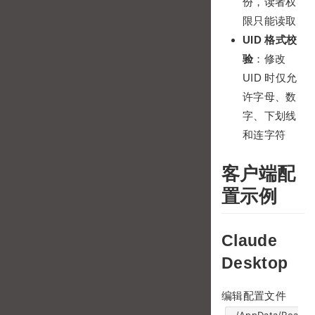
份，读者权
限只能读取
UID 格式校
验
：修改
UID 时仅允
许字母、数
字、下划线
和连字符
客户端配
置示例
Claude
Desktop
编辑配置文件
~/AppData/Roa