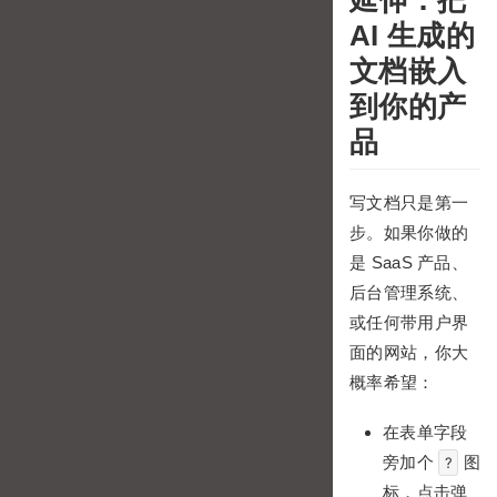
延伸：把
AI 生成的
文档嵌入
到你的产
品
写文档只是第一
步。如果你做的
是 SaaS 产品、
后台管理系统、
或任何带用户界
面的网站，你大
概率希望：
在表单字段
旁加个
图
?
标，点击弹