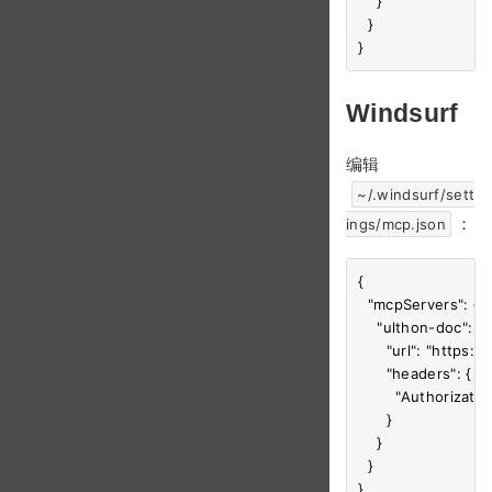
    }

  }

Windsurf
编辑
~/.windsurf/sett
：
ings/mcp.json
{

  "mcpServers": {

    "ulthon-doc": {

      "url": "https
      "headers": {

        "Authorizat
      }

    }

  }
