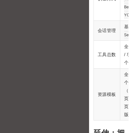
Bear
YOU
基
会话管理
Sess
全局
工具总数
/ 
个
全局
个
（
资源模板
页
页
版