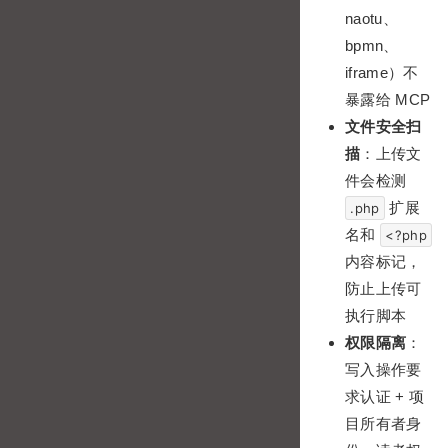
naotu、
bpmn、
iframe）不
暴露给 MCP
文件安全扫
描
：上传文
件会检测
扩展
.php
名和
<?php
内容标记，
防止上传可
执行脚本
权限隔离
：
写入操作要
求认证 + 项
目所有者身