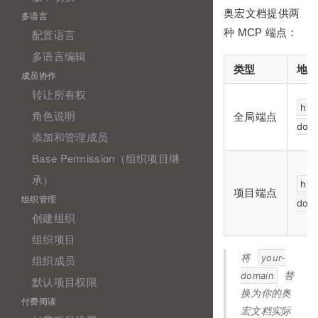
奥宏文档提供两
多语言
种 MCP 端点：
配置语言
多语言编辑
类型
地
成员协作
转让所有权
htt
角色说明
全局端点
dom
添加和管理成员
Base Permission（组织项目继
承）
htt
项目端点
组织管理
doma
创建组织
组织项目
将
your-
组织成员
domain
替
默认项目权限
换为你的奥
付费阅读
宏文档实际