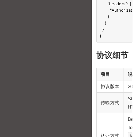
      "headers": {

        "Authorizat
      }

    }

  }

协议细节
项目
说
协议版本
202
Str
传输方式
HT
Bea
Tok
认证方式
Aut