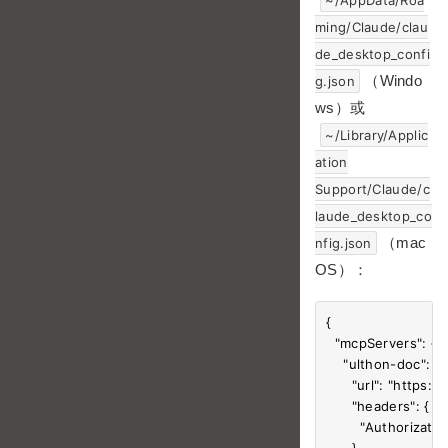
ming/Claude/clau
de_desktop_confi
（Windo
g.json
ws）或
~/Library/Applic
ation
Support/Claude/c
laude_desktop_co
（mac
nfig.json
OS）：
{

  "mcpServers": {

    "ulthon-doc": {

      "url": "https
      "headers": {

        "Authorizat
      }
