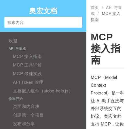
首页
/
API 与集
奥宏文档
成
/
MCP 接入
指南
MCP
欢迎
接入指
API 与集成
MCP 接入指南
南
MCP 工具详解
MCP 最佳实践
MCP（Model
API Token 管理
Context
文档嵌入组件（uldoc-help.js）
Protocol）是一种
快速开始
让 AI 助手直接与
页面和内容块
外部系统交互的
创建第一个项目
协议。奥宏文档
发布和分享
支持 MCP，让你