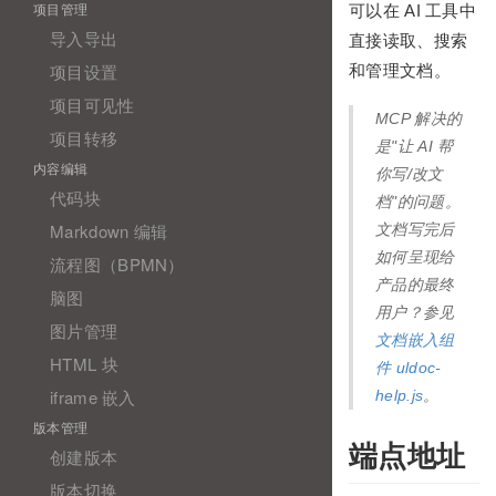
项目管理
可以在 AI 工具中
导入导出
直接读取、搜索
项目设置
和管理文档。
项目可见性
MCP 解决的
项目转移
是"让 AI 帮
内容编辑
你写/改文
代码块
档"的问题。
Markdown 编辑
文档写完后
如何呈现给
流程图（BPMN）
产品的最终
脑图
用户？参见
图片管理
文档嵌入组
HTML 块
件 uldoc-
iframe 嵌入
help.js
。
版本管理
端点地址
创建版本
版本切换