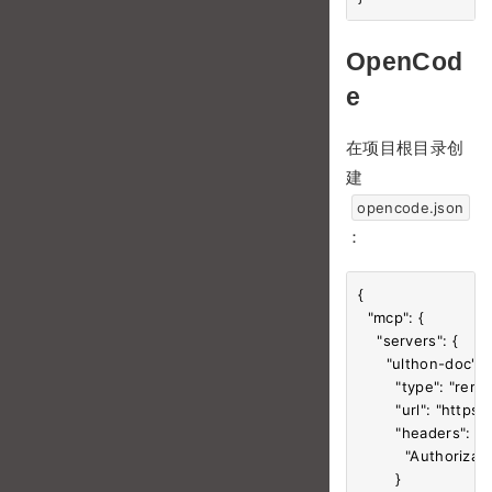
OpenCod
e
在项目根目录创
建
opencode.json
：
{

  "mcp": {

    "servers": {

      "ulthon-doc": {
        "type": "remot
        "url": "http
        "headers": {

          "Authoriz
        }
