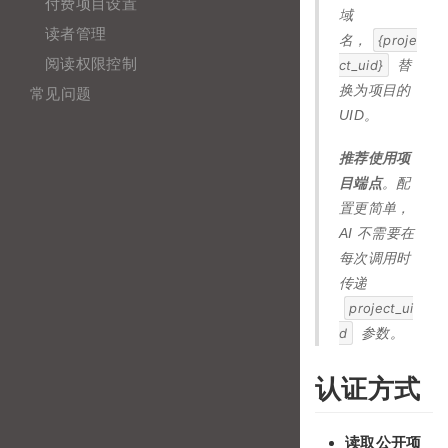
付费项目设置
域
读者管理
名，
{proje
阅读权限控制
ct_uid}
替
常见问题
换为项目的
UID。
推荐使用项
目端点
。配
置更简单，
AI 不需要在
每次调用时
传递
project_ui
d
参数。
认证方式
读取公开项