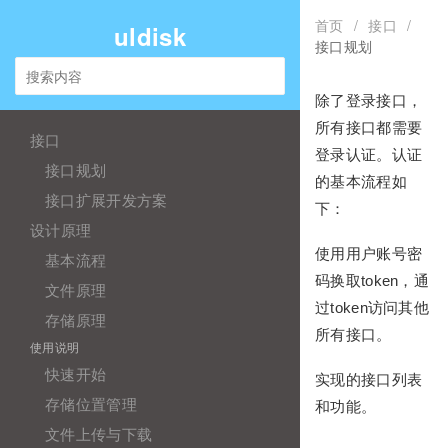
首页
/
接口
/
uldisk
接口规划
除了登录接口，
所有接口都需要
接口
登录认证。认证
接口规划
的基本流程如
接口扩展开发方案
下：
设计原理
使用用户账号密
基本流程
码换取token，通
文件原理
过token访问其他
存储原理
所有接口。
使用说明
快速开始
实现的接口列表
存储位置管理
和功能。
文件上传与下载