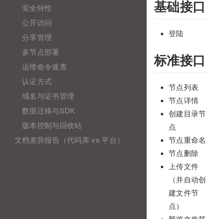
基础接口
安全特性
公开访问
登陆
分享管理
多节点部署
标准接口
运维命令速查
认证方式
节点列表
域名与证书管理
节点详情
数据迁移与SDK
创建目录节
版本控制与回收站
点
文档差异报告（代码库 vs 平台）
节点重命名
节点删除
上传文件
（并自动创
建文件节
点）