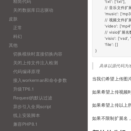
精简代码
	'txt': ['txt'],

	// 音乐文件扩展名数组

关闭数据库日志驱动
	'music': ['mp3', 'wma', 'wav', 'mid', 'm4a'],

皮肤
	// 视频文件扩展名数组

	'video': ['mp4', 'avi', 'wmv', '3gp', 'flv'],

正常
	// visio扩展名数组

科幻
	'visio': ['vsd', 'vsdx'],

其他
	'file': []

切换模块时直接切换内容
关闭上传文件注入检测
具体以源代码为
代码编译原理
当我们希望上传图
接入workerman和命令参数
升级TP6.1
如果希望上传视频
Request的默认过滤
如果希望上传以上
异步引入全局script
线上安装脚本
如果不限制扩展名
兼容PHP8.1