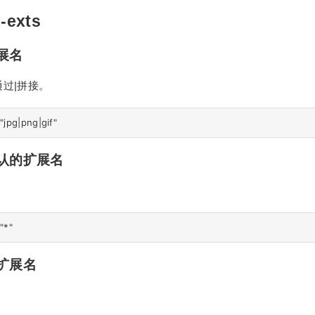
-exts
展名
过|拼接。
认的扩展名
：
扩展名