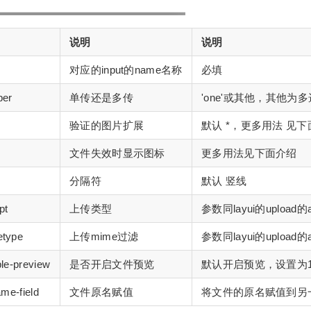
说明
说明
对应的input的name名称
必填
ber
单传还是多传
'one'或其他，其他为多
验证的图片扩展
默认 *，更多用法 见
文件失效时显示图标
更多用法见下面介绍
分隔符
默认 竖线
pt
上传类型
参数同layui的upload的
etype
上传mime过滤
参数同layui的upload的
ble-preview
是否开启文件预览
默认开启预览，设置为
ame-field
文件原名赋值
将文件的原名赋值到另