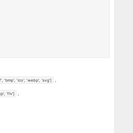
。
if', 'bmp', 'ico', 'webp', 'svg']
。
p', 'flv']