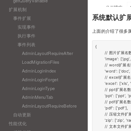
getQueryVariable
扩展机制
系统默认扩
事件扩展
实现事件
上面的介绍了很多
执行事件
事件列表
{

AdminLayoutRequireAfter
	// 图片扩展名数组

	'image': ['jpg', 'jpeg', 'png', 'gif', 'bmp', 'ico', 'webp', 'svg'],

LoadMigrationFiles
	// word扩展名数组

AdminLoginIndex
	'word': ['doc', 'docx'],

	// excel扩展名数组

AdminLoginForget
	'excel': ['xls', 'xlsx'],

AdminLoginType
	// ppt扩展名数组

	'ppt': ['ppt', 'pptx'],

AdminMenuTab
	// pdf扩展名数组

AdminLayoutRequireBefore
	'pdf': ['pdf'],

自动更新
	// 压缩文件扩展名数组

	'zip': ['zip', 'rar', '7z'],

性能优化
	// 文本文件扩展名数组
