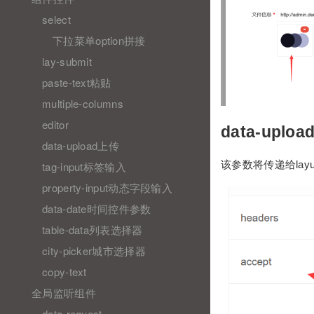
select
下拉菜单option拼接
lay-submit
paste-text粘贴
multiple-columns
editor
data-uploa
data-upload上传
该参数将传递给layui的upl
tag-input标签输入
property-input动态字段输入
data-date时间控件参数
table-data列表选择器
city-picker城市选择器
copy-text
全局监听组件
data-request