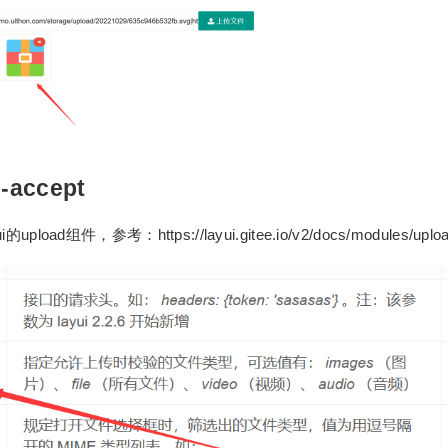
d-accept
oad组件，参考：https://layui.gitee.io/v2/docs/modules/upload