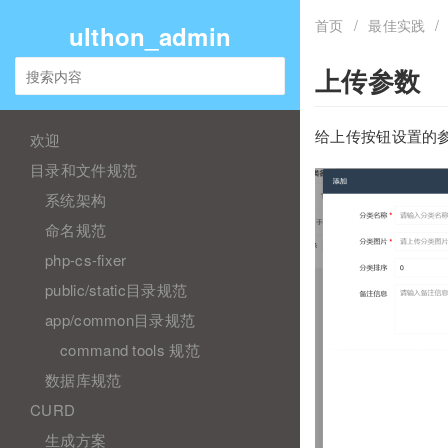
首页
/
最佳实践
/
ulthon_admin
上传参数
给上传按钮设置的
欢迎
目录和文件规范
系统架构
命名规范
php-cs-fixer
public/static目录规范
app/common目录规范
command tools 规范
数据库规范
CURD
生成方案