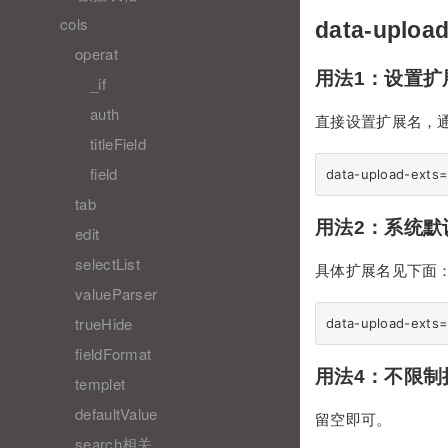
cols
data-upload
operat
用法1：设置扩
_if
auth
直接设置扩展名，通
titleField
field
tab
用法2：系统默
edit
selectList
具体扩展名见下面
valueParser
trueHide
fieldFormat
用法4：不限制
templet
defaultValue
留空即可。
search相关