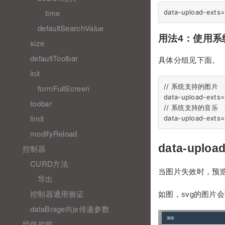
time
defaultSearchValue
用法4：使用系
size
defaultToolbar
具体分组见下面。
init
// 系统支持的图片

formFullScreen
data-upload-exts=
toobar
// 系统支持的音乐

limit
modifyReload
data-upload
控制器
CURD方法
当图片失效时，预
导出
控制器通用验证
如图，svg的图片
dataBrage向js传递参数
组件控件