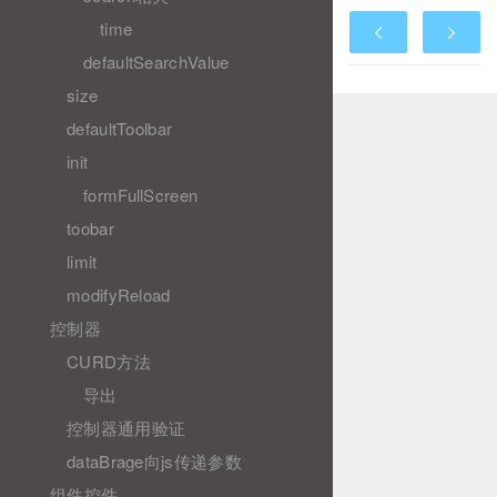
time
defaultSearchValue
size
defaultToolbar
init
formFullScreen
toobar
limit
modifyReload
控制器
CURD方法
导出
控制器通用验证
dataBrage向js传递参数
组件控件