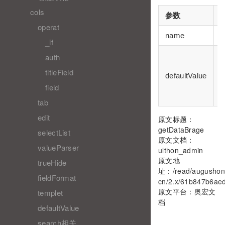
cols
参数
operat
name
d
_if
auth
titleField
defaultValue
field
tab
edit
原文标题：
getDataBrage
selectList
原文文档：
valueParser
ulthon_admin
原文地
trueHide
址：
/read/augushon
fieldFormat
cn/2.x/61b847b6ae
原文平台：
奥宏文
templet
档
defaultValue
search相关