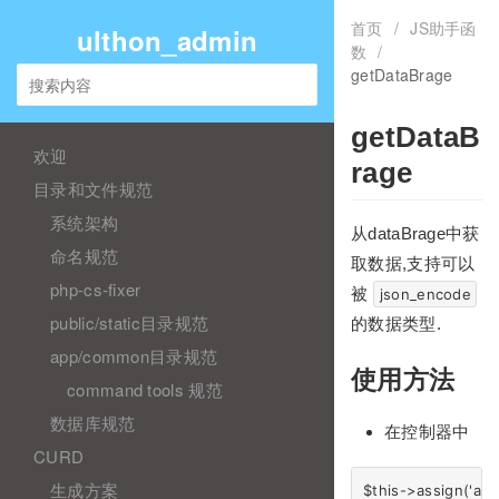
首页
/
JS助手函
ulthon_admin
数
/
getDataBrage
getDataB
欢迎
rage
目录和文件规范
系统架构
从dataBrage中获
命名规范
取数据,支持可以
php-cs-fixer
被
json_encode
public/static目录规范
的数据类型.
app/common目录规范
使用方法
command tools 规范
数据库规范
在控制器中
CURD
生成方案
$this->assign('au