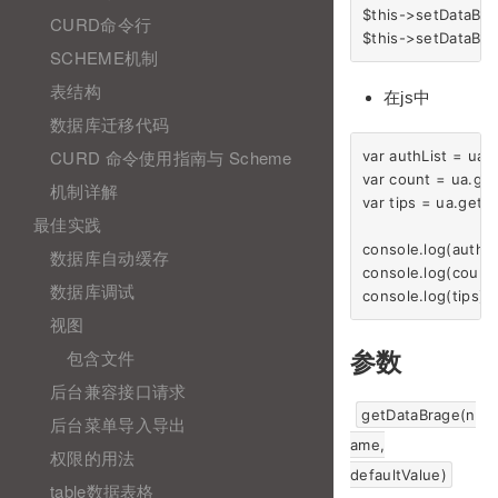
$this->setDataBrage
CURD命令行
SCHEME机制
表结构
在js中
数据库迁移代码
CURD 命令使用指南与 Scheme
var authList = ua.g
var count = ua.get
机制详解
var tips = ua.getDat
最佳实践
console.log(authLis
数据库自动缓存
console.log(count);
数据库调试
视图
包含文件
参数
后台兼容接口请求
getDataBrage(n
后台菜单导入导出
ame,
权限的用法
defaultValue)
table数据表格