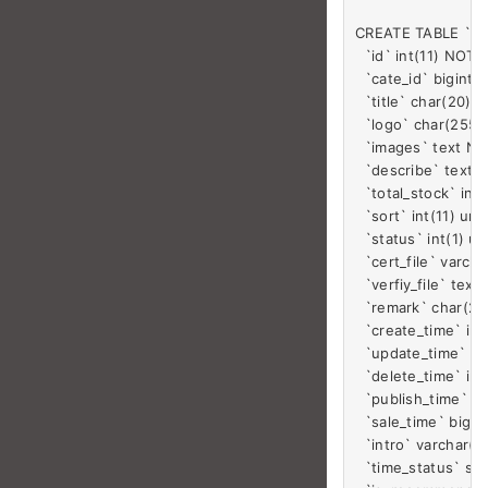
CREATE TABLE `ul_
  `id` int(11) NO
  `cate_id` bigint
  `title` char(2
  `logo` char(25
  `images` text 
  `describe` tex
  `total_stock` i
  `sort` int(11) 
  `status` int(1)
  `cert_file` var
  `verfiy_file` t
  `remark` char(
  `create_time` in
  `update_time` in
  `delete_time` in
  `publish_time` 
  `sale_time` big
  `intro` varchar
  `time_status` 