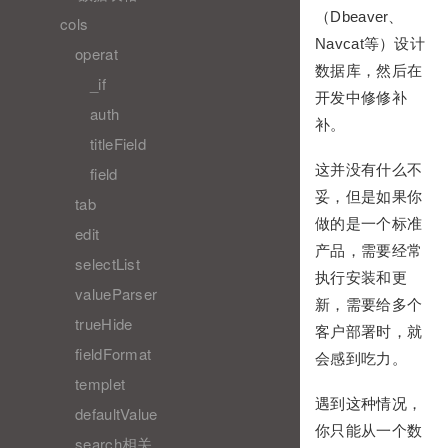
（Dbeaver、
cols
Navcat等）设计
operat
数据库，然后在
_if
开发中修修补
auth
补。
titleField
这并没有什么不
field
妥，但是如果你
tab
做的是一个标准
edit
产品，需要经常
selectList
执行安装和更
valueParser
新，需要给多个
trueHide
客户部署时，就
fieldFormat
会感到吃力。
templet
遇到这种情况，
defaultValue
你只能从一个数
search相关