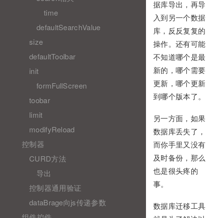
据库导出，再导
time
入到另一个数据
defaultSearchValue
库，反反复复的
size
操作。还有可能
defaultToolbar
不知道哪个是最
init
新的，哪个需要
更新，哪个更新
formFullScreen
到哪个版本了。
toobar
limit
另一方面，如果
modifyReload
数据库丢失了，
控制器
而你手里又没有
CURD方法
及时备份，那么
也是很头疼的
导出
事。
控制器通用验证
dataBrage向js传递参数
数据库迁移工具
组件控件