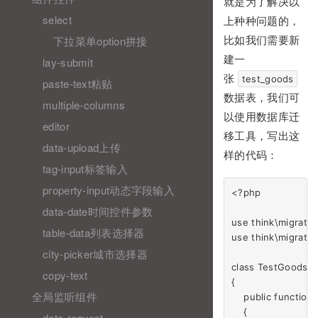
就是为了解决以
select
上种种问题的，
下拉菜单option拼接
比如我们需要新
建一
lay-submit
张
test_goods
paste-text粘贴
数据表，我们可
multiple-columns
以使用数据库迁
editor
移工具，写出这
data-upload上传
样的代码：
tag-input标签输入
property-input动态字段输入
<?php

data-date时间控件参数
use think\migration
table-data列表选择器
use think\migratio
city-picker城市选择器
class TestGoods e
copy-text
{

全局监听组件
    public function
    {

data-request