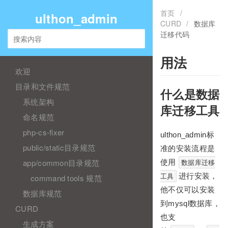
首页
/
ulthon_admin
CURD
/
数据库
迁移代码
用法
欢迎
目录和文件规范
什么是数据
系统架构
库迁移工具
命名规范
php-cs-fixer
ulthon_admin标
public/static目录规范
准的安装流程是
app/common目录规范
使用
数据库迁移
进行安装，
工具
command tools 规范
他不仅可以安装
数据库规范
到mysql数据库，
CURD
也支
生成方案