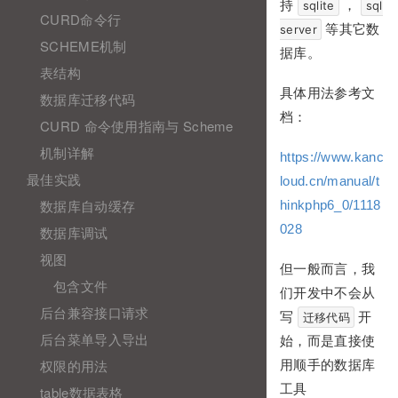
持
，
sqlite
sql
CURD命令行
等其它数
server
SCHEME机制
据库。
表结构
具体用法参考文
数据库迁移代码
档：
CURD 命令使用指南与 Scheme
机制详解
https://www.kanc
最佳实践
loud.cn/manual/t
数据库自动缓存
hinkphp6_0/1118
028
数据库调试
视图
但一般而言，我
包含文件
们开发中不会从
后台兼容接口请求
写
开
迁移代码
后台菜单导入导出
始，而是直接使
权限的用法
用顺手的数据库
工具
table数据表格