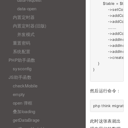
        $table = $th
data-open
            ->setC
            ->addCol
内置定时器
            ->addCol
内置定时器(旧版)
            .......

并发模式
            ->addCol
            ->addInde
重置密码
            ->addIndex
系统配置
            ->addInde
            ->create();
PHP助手函数
    }

sysconfig
}

JS助手函数
checkMobile
然后运行命令：
empty
open 弹框
叠加loading
getDataBrage
此时这张表就出