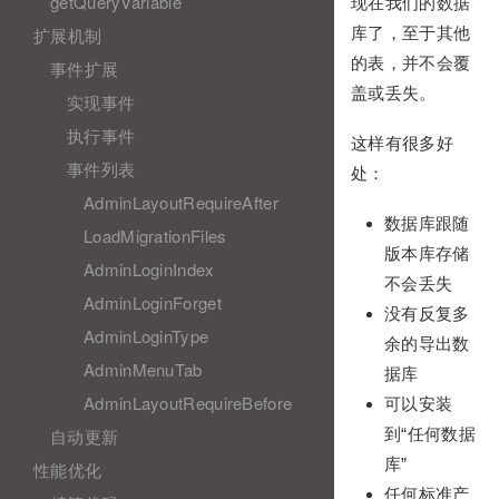
getQueryVariable
现在我们的数据
扩展机制
库了，至于其他
的表，并不会覆
事件扩展
盖或丢失。
实现事件
执行事件
这样有很多好
事件列表
处：
AdminLayoutRequireAfter
数据库跟随
LoadMigrationFiles
版本库存储
AdminLoginIndex
不会丢失
AdminLoginForget
没有反复多
AdminLoginType
余的导出数
AdminMenuTab
据库
AdminLayoutRequireBefore
可以安装
自动更新
到“任何数据
库”
性能优化
任何标准产