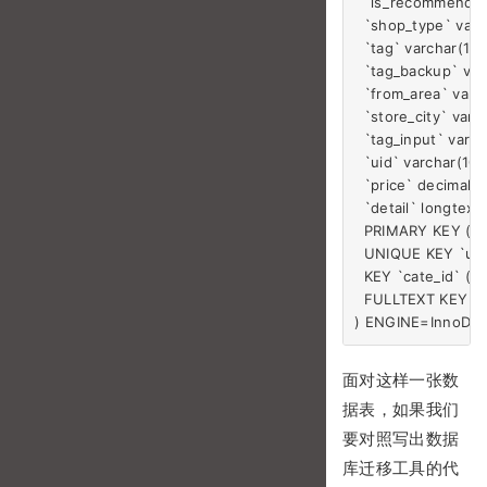
  `is_recommend`
  `shop_type` va
  `tag` varchar(1
  `tag_backup` va
  `from_area` var
  `store_city` va
  `tag_input` va
  `uid` varchar(1
  `price` decimal
  `detail` longte
  PRIMARY KEY (`id
  UNIQUE KEY `ul_
  KEY `cate_id` (`
  FULLTEXT KEY `ul
面对这样一张数
据表，如果我们
要对照写出数据
库迁移工具的代