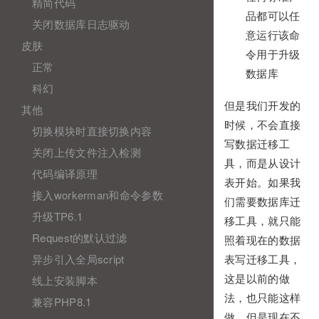
精简代码
品都可以任
关闭数据库日志驱动
意运行该命
皮肤
令用于升级
正常
数据库
科幻
但是我们开发的
其他
时候，不会直接
切换模块时直接切换内容
写数据迁移工
关闭上传文件注入检测
具，而是从设计
代码编译原理
表开始。如果我
接入workerman和命令参数
们需要数据库迁
升级TP6.1
移工具，就只能
Request的默认过滤
照着现在的数据
异步引入全局script
表写迁移工具，
线上安装脚本
这是以前的做
法，也只能这样
兼容PHP8.1
做。但是现在不