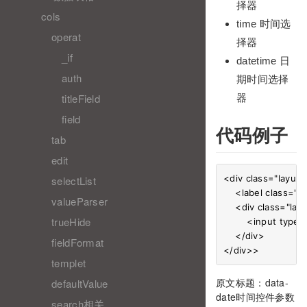
择器
cols
time 时间选
operat
择器
_if
datetime 日
auth
期时间选择
titleField
器
field
代码例子
tab
edit
<div class="layui-
selectList
    <label class=
valueParser
    <div class="lay
trueHide
        <input ty
    </div>

fieldFormat
templet
原文标题：data-
defaultValue
date时间控件参数
search相关