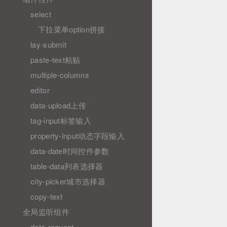
select
下拉菜单option拼接
lay-submit
paste-text粘贴
multiple-columns
editor
data-upload上传
tag-input标签输入
property-input动态字段输入
data-date时间控件参数
table-data列表选择器
city-picker城市选择器
copy-text
全局监听组件
data-request