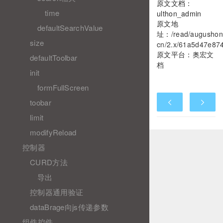
原文文档：
time
ulthon_admin
原文地
defaultSearchValue
址：
/read/augushon
size
cn/2.x/61a5d47e87
原文平台：
奥宏文
defaultToolbar
档
init
formFullScreen
toobar
limit
modifyReload
控制器
CURD方法
导出
控制器通用验证
dataBrage向js传递参数
组件控件