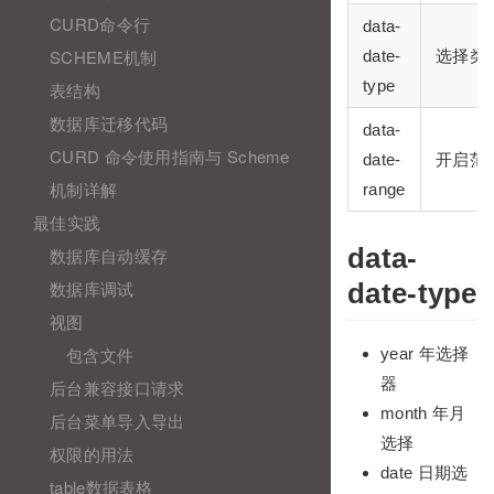
CURD命令行
data-
SCHEME机制
date-
选择类
type
表结构
数据库迁移代码
data-
CURD 命令使用指南与 Scheme
date-
开启范
机制详解
range
最佳实践
data-
数据库自动缓存
数据库调试
date-type
视图
包含文件
year 年选择
器
后台兼容接口请求
month 年月
后台菜单导入导出
选择
权限的用法
date 日期选
table数据表格