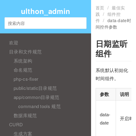
首页
/
最佳实
ulthon_admin
践
/
组件控
件
/
data-date时
间控件参数
欢迎
日期监听
目录和文件规范
组件
系统架构
命名规范
系统默认初始化
php-cs-fixer
时间组件。
public/static目录规范
参数
说明
app/common目录规范
command tools 规范
data-
数据库规范
开启时
date
CURD
生成方案