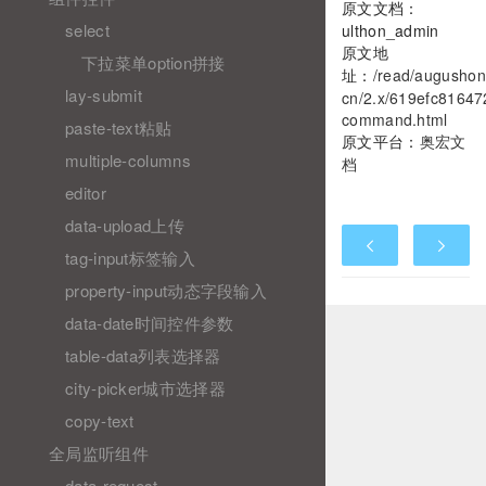
原文文档：
select
ulthon_admin
原文地
下拉菜单option拼接
址：
/read/augushon
lay-submit
cn/2.x/619efc81647
command.html
paste-text粘贴
原文平台：
奥宏文
multiple-columns
档
editor
data-upload上传
tag-input标签输入
property-input动态字段输入
data-date时间控件参数
table-data列表选择器
city-picker城市选择器
copy-text
全局监听组件
data-request