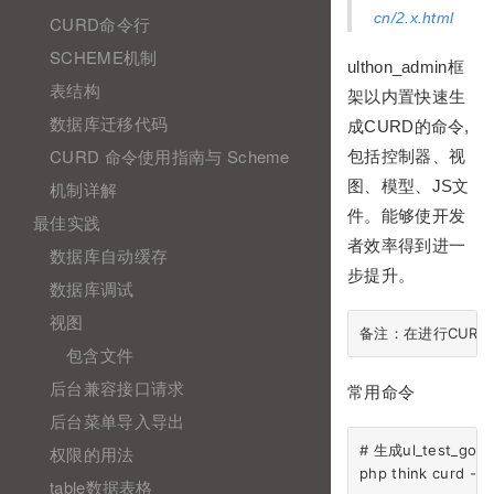
cn/2.x.html
CURD命令行
SCHEME机制
ulthon_admin框
表结构
架以内置快速生
数据库迁移代码
成CURD的命令,
CURD 命令使用指南与 Scheme
包括控制器、视
图、模型、JS文
机制详解
件。能够使开发
最佳实践
者效率得到进一
数据库自动缓存
步提升。
数据库调试
视图
包含文件
后台兼容接口请求
常用命令
后台菜单导入导出
# 生成ul_test_goo
权限的用法
php think curd -t 
table数据表格