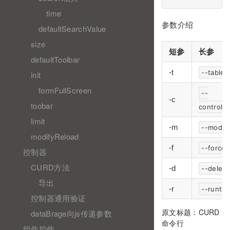
time
参数介绍
defaultSearchValue
size
短参
长参
defaultToolbar
-t
--table
init
formFullScreen
--
-c
toobar
controll
limit
-m
--model
modifyReload
-f
--force
控制器
CURD方法
-d
--delete
导出
-r
--runti
控制器通用验证
原文标题：CURD
dataBrage向js传递参数
命令行
组件控件