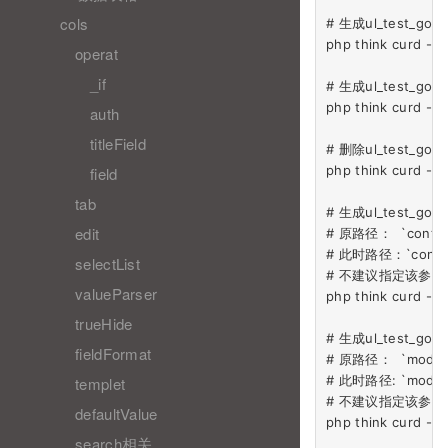
cols
# 生成ul_test_g
php think curd -t t
operat
_if
# 生成ul_test_g
php think curd -t t
auth
titleField
# 删除ul_test_goo
php think curd -t 
field
tab
# 生成ul_test_g
edit
# 原路径：  `control
# 此时路径：`control
selectList
# 不建议指定该参数

valueParser
php think curd -t
trueHide
# 生成ul_test_g
fieldFormat
# 原路径：  `model\M
# 此时路径: `model\
templet
# 不建议指定该参数

defaultValue
php think curd -t
search相关