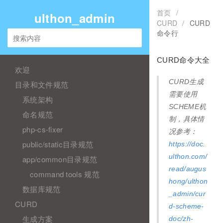
首页
/
ulthon_admin
CURD
/
CURD
命令行
CURD命令大全
欢迎
CURD生成
目录和文件规范
需要使用
系统架构
SCHEME机
命名规范
制，具体情
php-cs-fixer
况参考：
public/static目录规范
https://doc.
ulthon.com/
app/common目录规范
read/augus
command tools 规范
hong/ulthon
数据库规范
_admin/cur
CURD
d-scheme-
生成方案
doc/zh-