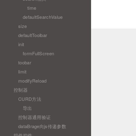
time
defaultSearchValue
size
defaultToolbar
init
formFullScreen
toobar
limit
modifyReload
控制器
CURD方法
导出
控制器通用验证
dataBrage向js传递参数
组件控件