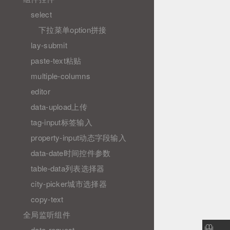
select
下拉菜单option拼接
lay-submit
paste-text粘贴
multiple-columns
editor
data-upload上传
tag-input标签输入
property-input动态字段输入
data-date时间控件参数
table-data列表选择器
city-picker城市选择器
copy-text
全局监听组件
data-request