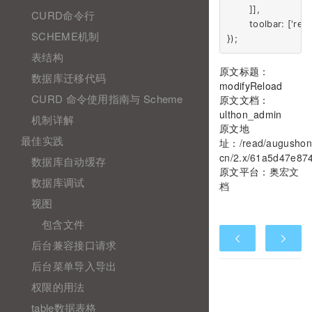
	]],

CURD命令行
	toolbar: ['refresh']

SCHEME机制
表结构
原文标题：
数据库迁移代码
modifyReload
CURD 命令使用指南与 Scheme
原文文档：
ulthon_admin
机制详解
原文地
最佳实践
址：
/read/augushon
cn/2.x/61a5d47e87
数据库自动缓存
原文平台：
奥宏文
数据库调试
档
视图
包含文件
后台兼容接口请求
后台菜单导入导出
权限的用法
table数据表格