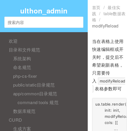
首页
/
最佳实
ulthon_admin
践
/
table数据表
格
/
modifyReload
欢迎
当在表格上使用
目录和文件规范
快速编辑框或开
关时，提交后不
系统架构
希望刷新表格，
命名规范
只需要传
php-cs-fixer
入
modifyReload
public/static目录规范
表格参数即可
app/common目录规范
command tools 规范
ua.table.render({

数据库规范
	init: init,

	modifyReload:false,

CURD
	cols: [[

生成方案
		...
