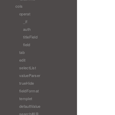
cols
operat
_if
auth
titleField
field
tab
edit
selectList
valueParser
trueHide
fieldFormat
templet
defaultValue
search相关