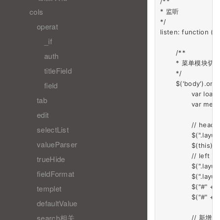
/**

cols
* 监听

*/

operat
listen: function () {
_if
	/**

auth
	* 菜单模块切换

titleField
	*/

	$('body').on('click', '[data-menu]', function () {

field
		var loading = layer.load(0, { shade: false, time: 2 * 1000 });

tab
		var menuId = $(this).attr('data-menu');

edit
		// header

selectList
		$(".layuimini-header-menu .layui-nav-item.layui-this").removeClass('layui-this');

valueParser
		$(this).addClass('layui-this');

		// left

trueHide
		$(".layuimini-menu-left .layui-nav.layui-nav-tree.layui-this").addClass('layui-hide');

fieldFormat
		$(".layuimini-menu-left .layui-nav.layui-nav-tree.layui-this.layui-hide").removeClass('layui-this');

		$("#" + menuId).removeClass('layui-hide');

templet
		$("#" + menuId).addClass('layui-this');

defaultValue
search相关
		// 新增下面两行
