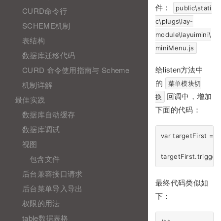
件：
public\stati
CURD命令行
c\plugs\lay-
SCHEME机制
module\layuimini\
表结构
miniMenu.js
数据库迁移代码
CURD 命令使用指南与 Scheme
给listen方法中
的
机制详解
菜单模块切
回调中，增加
换
最佳实践
下面的代码：
数据库自动缓存
数据库调试
var targetFirst = $(
视图
包含文件
后台兼容接口请求
最终代码类似如
后台菜单导入导出
下：
权限的用法
table数据表格