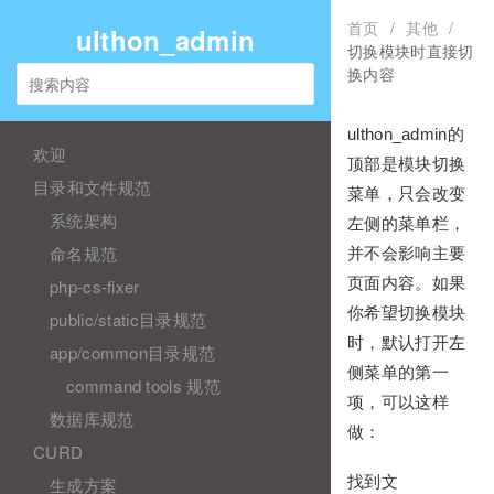
首页
/
其他
/
ulthon_admin
切换模块时直接切
换内容
ulthon_admin的
欢迎
顶部是模块切换
目录和文件规范
菜单，只会改变
系统架构
左侧的菜单栏，
命名规范
并不会影响主要
页面内容。如果
php-cs-fixer
你希望切换模块
public/static目录规范
时，默认打开左
app/common目录规范
侧菜单的第一
command tools 规范
项，可以这样
数据库规范
做：
CURD
找到文
生成方案