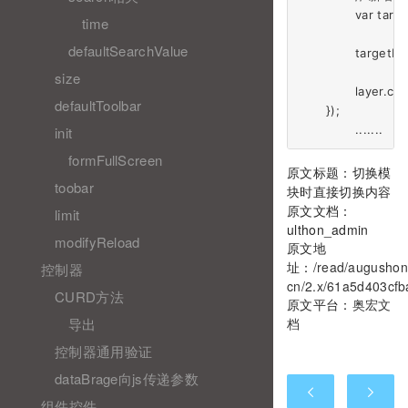
		var targetFirst = $("#" + menuId).find('[layuimini-href]').first();

time
defaultSearchValue
		targetFirst.trigger('click')

size
		layer.close(loading);

defaultToolbar
	});

init
formFullScreen
原文标题：切换模
toobar
块时直接切换内容
原文文档：
limit
ulthon_admin
modifyReload
原文地
址：
/read/augushon
控制器
cn/2.x/61a5d403cfb
CURD方法
原文平台：
奥宏文
导出
档
控制器通用验证
dataBrage向js传递参数
组件控件