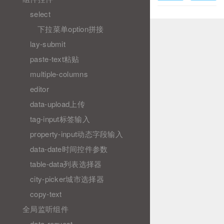
select
下拉菜单option拼接
lay-submit
paste-text粘贴
multiple-columns
editor
data-upload上传
tag-input标签输入
property-input动态字段输入
data-date时间控件参数
table-data列表选择器
city-picker城市选择器
copy-text
全局监听组件
data-request