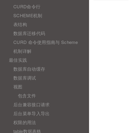
CURD命令行
SCHEME机制
表结构
数据库迁移代码
CURD 命令使用指南与 Scheme
机制详解
最佳实践
数据库自动缓存
数据库调试
视图
包含文件
后台兼容接口请求
后台菜单导入导出
权限的用法
table数据表格