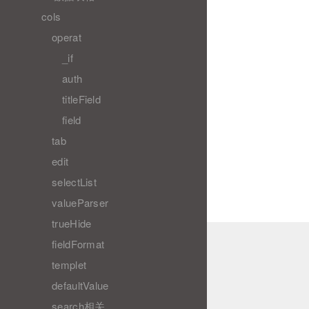
cols
operat
_if
auth
titleField
field
tab
edit
selectList
valueParser
trueHide
fieldFormat
templet
defaultValue
search相关