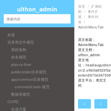
首页
/
扩展机
ulthon_admin
制
/
事件扩
展
/
事件列
表
/
AdminMenuTab
欢迎
原文标题：
目录和文件规范
AdminMenuTab
系统架构
原文文档：
ulthon_admin
命名规范
原文地
php-cs-fixer
址：
/read/augushon
cn/2.x/660a8523f3a
public/static目录规范
extend/670e367309
app/common目录规范
原文平台：
奥宏文
档
command tools 规范
数据库规范
CURD
生成方案