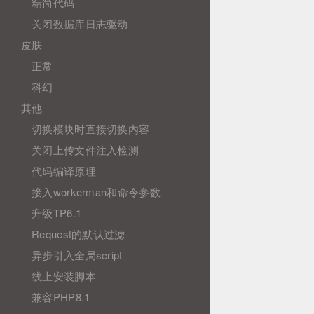
精简代码
关闭数据库日志驱动
皮肤
正常
科幻
其他
切换模块时直接切换内容
关闭上传文件注入检测
代码编译原理
接入workerman和命令参数
升级TP6.1
Request的默认过滤
异步引入全局script
线上安装脚本
兼容PHP8.1