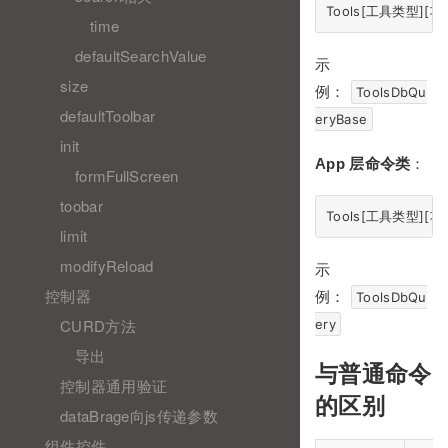
time
defaultSearchValue
示
size
例：
ToolsDbQu
defaultToolbar
eryBase
init
App 层命令类
：
formFullScreen
toobar
limit
modifyReload
示
控制器
例：
ToolsDbQu
CURD方法
ery
导出
与普通命令
控制器通用验证
的区别
dataBrage向js传递参数
组件控件