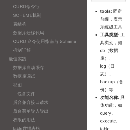
CURD命令行
tools
: 固定
SCHEME机制
前缀，表示
表结构
系统级工具
数据库迁移代码
工具类型
: 工
CURD 命令使用指南与 Scheme
具类别，如
机制详解
db（数据
最佳实践
库）、
log（日
数据库自动缓存
志）、
数据库调试
backup（备
视图
份）等
包含文件
功能名称
: 具
后台兼容接口请求
体功能，如
后台菜单导入导出
query、
权限的用法
execute、
table数据表格
table、