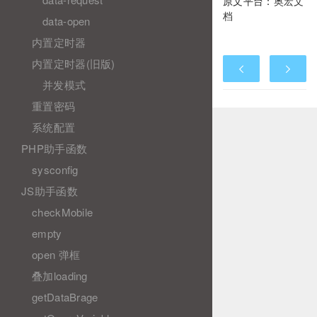
原文平台：
奥宏文
档
data-open
内置定时器
内置定时器(旧版)
并发模式
重置密码
系统配置
PHP助手函数
sysconfig
JS助手函数
checkMobile
empty
open 弹框
叠加loading
getDataBrage