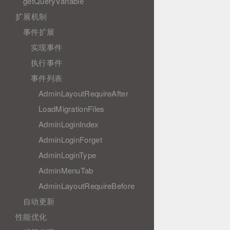
getQueryVariable
扩展机制
事件扩展
实现事件
执行事件
事件列表
AdminLayoutRequireAfter
LoadMigrationFiles
AdminLoginIndex
AdminLoginForget
AdminLoginType
AdminMenuTab
AdminLayoutRequireBefore
自动更新
性能优化