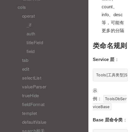
cols
count、
info、desc
operat
等，可能有
_if
更多的分隔
auth
titleField
类命名规则
field
Service 层
：
tab
edit
selectList
valueParser
示
trueHide
例：
ToolsDbSer
fieldFormat
viceBase
templet
Base 层命令类
：
defaultValue
search相关