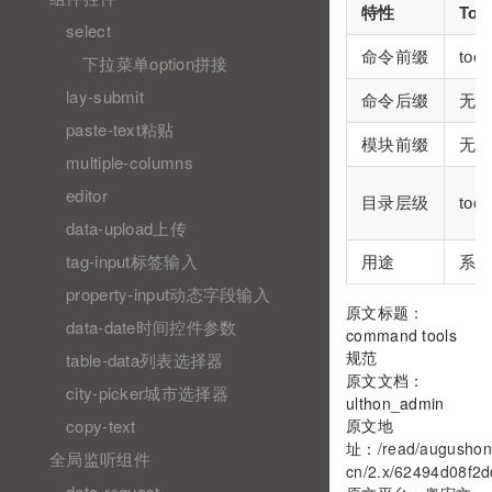
特性
Too
select
命令前缀
tool
下拉菜单option拼接
lay-submit
命令后缀
无
paste-text粘贴
模块前缀
无
multiple-columns
editor
目录层级
too
data-upload上传
tag-input标签输入
用途
系
property-input动态字段输入
原文标题：
data-date时间控件参数
command tools
规范
table-data列表选择器
原文文档：
city-picker城市选择器
ulthon_admin
copy-text
原文地
址：
/read/augushon
全局监听组件
cn/2.x/62494d08f2
data-request