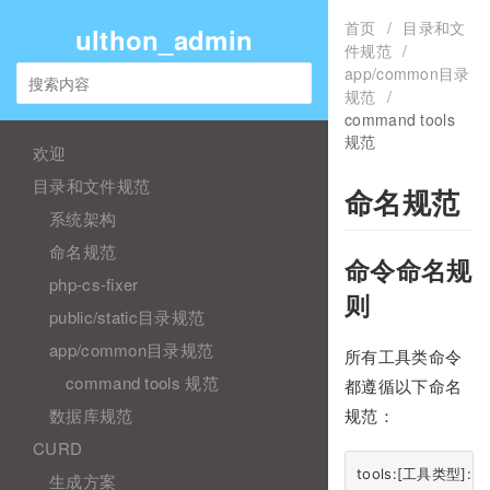
首页
/
目录和文
ulthon_admin
件规范
/
app/common目录
规范
/
command tools
规范
欢迎
目录和文件规范
命名规范
系统架构
命名规范
命令命名规
php-cs-fixer
则
public/static目录规范
app/common目录规范
所有工具类命令
command tools 规范
都遵循以下命名
数据库规范
规范：
CURD
生成方案