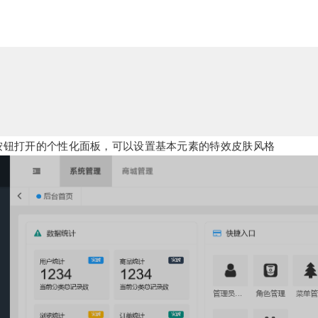
按钮打开的个性化面板，可以设置基本元素的特效皮肤风格