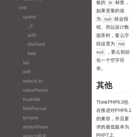
板的
标签，
in
cols
如果变量的值
operat
为
就会报
null
_if
错。所以设计数
auth
据库时，要么字
titleField
段设置为
not
，要么初始
null
field
化一个空字符
tab
串。
edit
selectList
其他
valueParser
trueHide
ThinkPHP6.0也
fieldFormat
在推进对PHP8.1
templet
的兼容，并且要
defaultValue
求的最低版本为
search相关
PHP7.2。