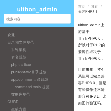
首页
/
其他
/
ulthon_admin
兼容PHP8.1
ulthon_admin上
游基于
欢迎
ThinkPHP6.0，
目录和文件规范
所以对于PHP的
系统架构
兼容性取决于
命名规范
ThinkPHP6.0,。
php-cs-fixer
目前来看，整个
public/static目录规范
系统可以完全兼
app/common目录规范
容PHP8.0，但是
command tools 规范
有些操作还不能
数据库规范
兼容PHP8.1。比
CURD
如图片验证码。
生成方案