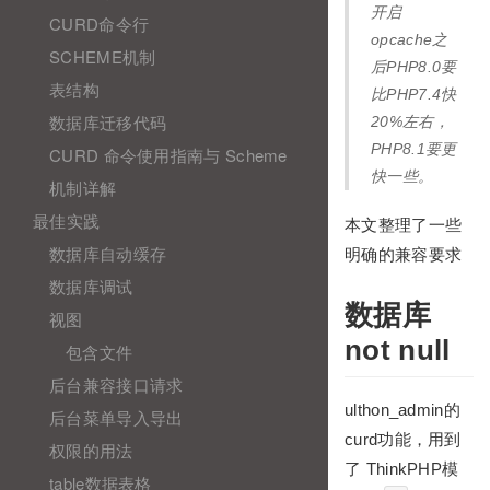
开启
CURD命令行
opcache之
SCHEME机制
后PHP8.0要
表结构
比PHP7.4快
数据库迁移代码
20%左右，
PHP8.1要更
CURD 命令使用指南与 Scheme
快一些。
机制详解
最佳实践
本文整理了一些
数据库自动缓存
明确的兼容要求
数据库调试
数据库
视图
not null
包含文件
后台兼容接口请求
ulthon_admin的
后台菜单导入导出
curd功能，用到
权限的用法
了 ThinkPHP模
table数据表格