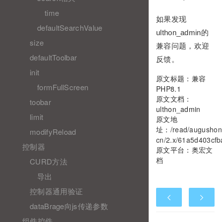
time
如果发现
defaultSearchValue
ulthon_admin的
size
兼容问题，欢迎
defaultToolbar
反馈。
init
原文标题：兼容
formFullScreen
PHP8.1
原文文档：
toobar
ulthon_admin
limit
原文地
址：
/read/augushon
modifyReload
cn/2.x/61a5d403cf
控制器
原文平台：
奥宏文
档
CURD方法
导出
控制器通用验证
dataBrage向js传递参数
组件控件