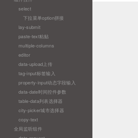
select
下拉菜单option拼接
lay-submit
paste-text粘贴
multiple-columns
editor
data-upload上传
tag-input标签输入
property-input动态字段输入
data-date时间控件参数
table-data列表选择器
city-picker城市选择器
copy-text
全局监听组件
data-request