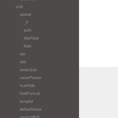
cols
operat
_if
auth
titleField
field
tab
edit
selectList
valueParser
trueHide
fieldFormat
templet
defaultValue
search相关