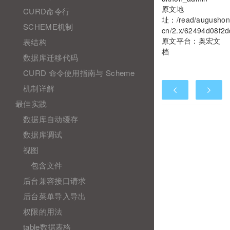
原文地
CURD命令行
址：
/read/augushon
SCHEME机制
cn/2.x/62494d08f2d
原文平台：
奥宏文
表结构
档
数据库迁移代码
CURD 命令使用指南与 Scheme
机制详解
最佳实践
数据库自动缓存
数据库调试
视图
包含文件
后台兼容接口请求
后台菜单导入导出
权限的用法
table数据表格