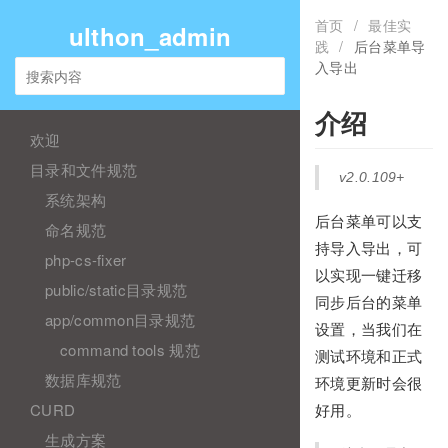
首页
/
最佳实
ulthon_admin
践
/
后台菜单导
入导出
介绍
欢迎
目录和文件规范
v2.0.109+
系统架构
后台菜单可以支
命名规范
持导入导出，可
php-cs-fixer
以实现一键迁移
public/static目录规范
同步后台的菜单
app/common目录规范
设置，当我们在
command tools 规范
测试环境和正式
数据库规范
环境更新时会很
CURD
好用。
生成方案