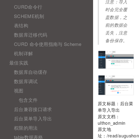
注意：导入
CURD命令行
时会完全覆
SCHEME机制
盖数据，之
表结构
前的数据会
丢失，注意
数据库迁移代码
备份保存。
CURD 命令使用指南与 Scheme
机制详解
最佳实践
数据库自动缓存
数据库调试
视图
包含文件
原文标题：后台菜
后台兼容接口请求
单导入导出
原文文档：
后台菜单导入导出
ulthon_admin
权限的用法
原文地
址：
/read/augushon
table数据表格