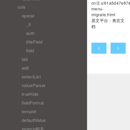
cn/2.x/61a5d47e87
cols
menu-
migrate.html
operat
原文平台：
奥宏文
_if
档
auth
titleField
field
tab
edit
selectList
valueParser
trueHide
fieldFormat
templet
defaultValue
search相关