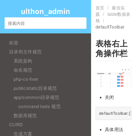
首页
/
最佳实
ulthon_admin
践
/
table数据表
格
/
defaultToolbar
欢迎
表格右上
目录和文件规范
角操作栏
系统架构
命名规范
php-cs-fixer
public/static目录规范
app/common目录规范
关闭
command tools 规范
数据库规范
CURD
具体用法
生成方案