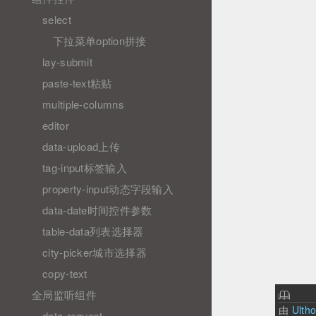
select
下拉菜单option拼接
lay-submit
paste-text粘贴
multiple-columns
editor
data-upload上传
tag-input标签输入
property-input动态字段输入
data-date时间控件参数
table-data列表选择器
city-picker城市选择器
copy-text
全局监听组件
由
Ulth
data-request