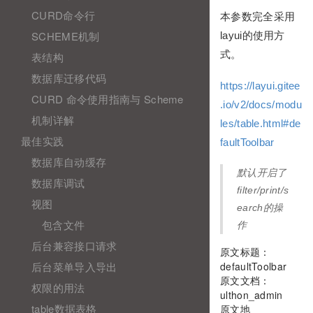
CURD命令行
本参数完全采用
SCHEME机制
layui的使用方
式。
表结构
数据库迁移代码
https://layui.gitee
CURD 命令使用指南与 Scheme
.io/v2/docs/modu
机制详解
les/table.html#de
最佳实践
faultToolbar
数据库自动缓存
默认开启了
数据库调试
filter/print/s
视图
earch的操
包含文件
作
后台兼容接口请求
原文标题：
后台菜单导入导出
defaultToolbar
原文文档：
权限的用法
ulthon_admin
table数据表格
原文地