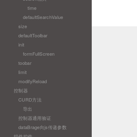
time
defaultSearchValue
size
defaultToolbar
init
formFullScreen
toobar
limit
modifyReload
控制器
CURD方法
导出
控制器通用验证
dataBrage向js传递参数
组件控件