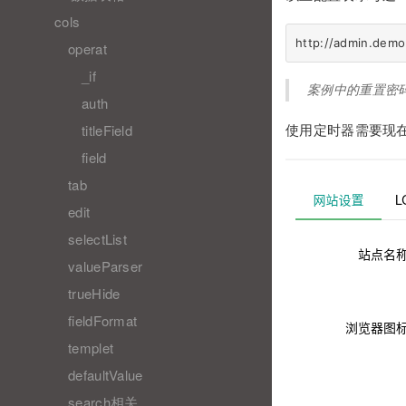
cols
operat
_if
案例中的重置密
auth
titleField
使用定时器需要现
field
tab
edit
selectList
valueParser
trueHide
fieldFormat
templet
defaultValue
search相关