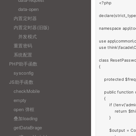
<?php

data-open
declare(strict_type
内置定时器
内置定时器(旧版)
namespace app\tool
并发模式
use app\common\con
重置密码
use think\facade\C
系统配置
class ResetPasswo
PHP助手函数
{

sysconfig
    protected $frequency = 6
JS助手函数
checkMobile
    public function 
    {

empty
        if (!env('ad
open 弹框
            retur
叠加loading
        }

getDataBrage
        $output = C