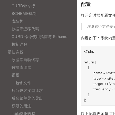
配置
CURD命令行
SCHEME机制
打开定时器配置文
表结构
注意这个文件并
数据库迁移代码
CURD 命令使用指南与 Scheme
内容如下：系统内置
机制详解
最佳实践
<?php

数据库自动缓存
return [

数据库调试
    [

        'name'=>
视图
        'type'
包含文件
        'targ
        'freque
后台兼容接口请求
    ]

后台菜单导入导出
权限的用法
table数据表格
以上配置表示每过1