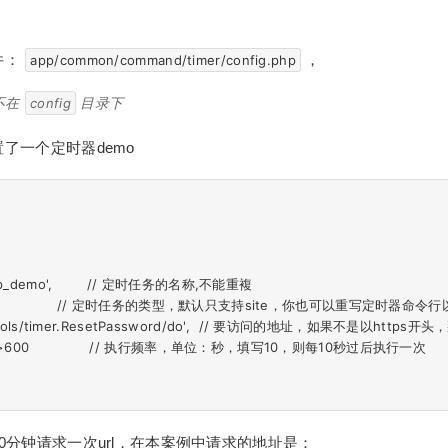
件：
，
app/common/command/timer/config.php
不在
config
目录下
了一个定时器demo
'http_demo',        // 定时任务的名称,不能重複

=>'site',             // 定时任务的类型，默认只支持site，你也可以重写定时器
et'=>'/tools/timer.ResetPassword/do',  // 要访问的地址，
ncy'=>600              // 执行频率，单位：秒，填写10，则每10秒过后执行一次

0分钟请求一次url，在本案例中请求的地址是：