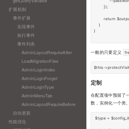
getQueryVariable
            '--passw
        ]);

扩展机制
事件扩展
        return $outp
    }

实现事件
}

执行事件
事件列表
AdminLayoutRequireAfter
一般的只要定义
fr
LoadMigrationFiles
AdminLoginIndex
AdminLoginForget
定制
AdminLoginType
AdminMenuTab
在配置项中预留了
数，实例化一个类
AdminLayoutRequireBefore
自动更新
 $type = $config_it
性能优化