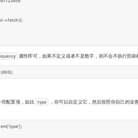
ord=123456'

ut->fetch();

属性即可，如果不定义或者不是数字，则不会不执行防刷
equency
一些配置项，如比
，你可以自定义它，然后按照你自己的业
type
。
em['type'];
