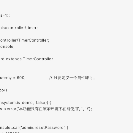
s=1);

s\controller\timer;

troller\TimerController;

onsole;

rd extends TimerController

00;			// 只要定义一个属性即可。

do()

minsystem.is_demo', false)) {

n $this->error('本功能只有在演示环境下在能使用', '', '/');

onsole::call('admin:resetPassword', [
