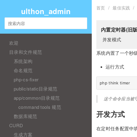
首页
/
最佳实践
/
ulthon_admin
内置定时器(旧版
并发模式
欢迎
目录和文件规范
系统内置了一个秒
系统架构
运行方式
命名规范
php-cs-fixer
public/static目录规范
app/common目录规范
这个命令应当被
command tools 规范
开发方式
数据库规范
CURD
在定时任务配置中
生成方案