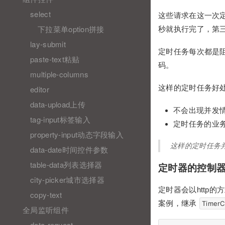
select
这些请求在这一次
下拉菜单option拼接
秒就执行完了，第
lay-submit
定时任务每次都是
paste-text粘贴
码。
multiple-columns
这样的定时任务好
editor
data-upload上传
不会出现并发
tag-input标签输入
定时任务的业
property-input动态字段输入
这样的定时任务
data-date时间控件参数
table-data列表选择器
定时器的控制
city-picker城市选择器
定时器会以http
copy-text
案例，继承
TimerC
全局监听组件
data-request