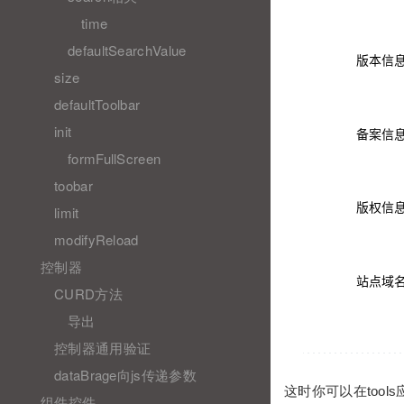
time
defaultSearchValue
size
defaultToolbar
init
formFullScreen
toobar
limit
modifyReload
控制器
CURD方法
导出
控制器通用验证
dataBrage向js传递参数
这时你可以在too
组件控件