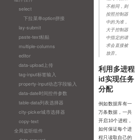
不相同，则
select
按照控制器
下拉菜单option拼接
中的为准，
lay-submit
大于控制器
paste-text粘贴
中指定的请
multiple-columns
求会直接被
放弃。
editor
data-upload上传
利用多进程
tag-input标签输入
id实现任务
property-input动态字段输入
分配
data-date时间控件参数
table-data列表选择器
例如数据库有一
city-picker城市选择器
万条数据，一共
开启10个进程，
copy-text
如何保证每个进
全局监听组件
程只读取自己的
data-request