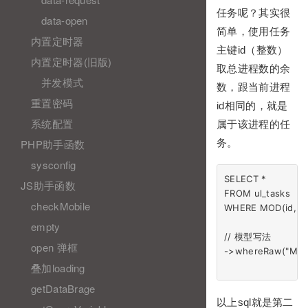
任务呢？其实很
data-open
简单，使用任务
内置定时器
主键id（整数）
内置定时器(旧版)
取总进程数的余
并发模式
数，跟当前进程
重置密码
id相同的，就是
系统配置
属于该进程的任
务。
PHP助手函数
sysconfig
SELECT *

JS助手函数
FROM ul_tasks

checkMobile
WHERE MOD(id, 10)
empty
// 模型写法

open 弹框
->whereRaw("MOD(i
叠加loading
getDataBrage
以上sql就是第二