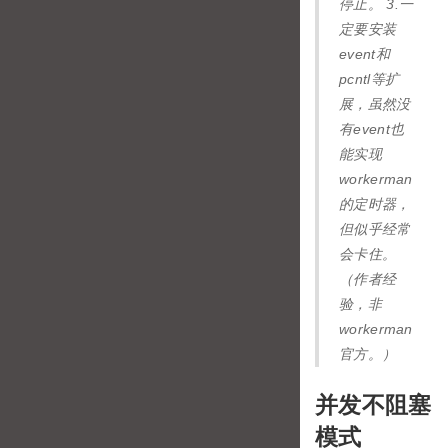
停止。 3.一
定要安装
event和
pcntl等扩
展，虽然没
有event也
能实现
workerman
的定时器，
但似乎经常
会卡住。
（作者经
验，非
workerman
官方。）
并发不阻塞
模式