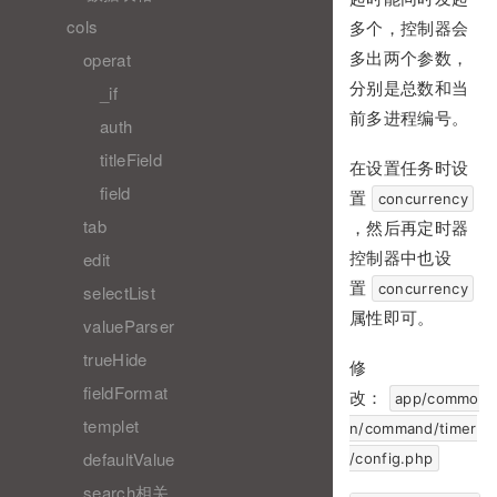
cols
多个，控制器会
operat
多出两个参数，
分别是总数和当
_if
前多进程编号。
auth
titleField
在设置任务时设
field
置
concurrency
tab
，然后再定时器
edit
控制器中也设
置
concurrency
selectList
属性即可。
valueParser
trueHide
修
fieldFormat
改：
app/commo
templet
n/command/timer
defaultValue
/config.php
search相关