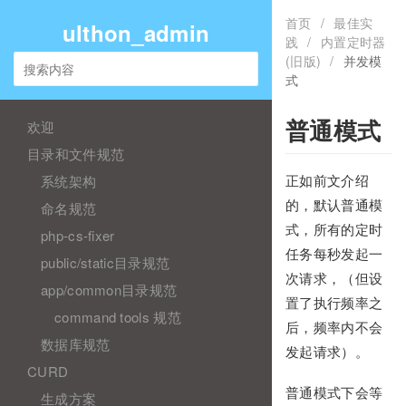
首页
/
最佳实
ulthon_admin
践
/
内置定时器
(旧版)
/
并发模
式
欢迎
普通模式
目录和文件规范
系统架构
正如前文介绍
的，默认普通模
命名规范
式，所有的定时
php-cs-fixer
任务每秒发起一
public/static目录规范
次请求，（但设
app/common目录规范
置了执行频率之
command tools 规范
后，频率内不会
数据库规范
发起请求）。
CURD
普通模式下会等
生成方案