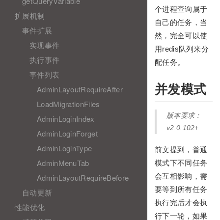
getQueryVariable
个进程查询属于
扩展机制
自己的任务，当
事件扩展
然，完全可以使
实现事件
用redis队列来分
执行事件
配任务。
事件列表
并发模式
AdminLayoutRequireAfter
LoadMigrationFiles
版本要求：
AdminLoginIndex
v2.0.102+
AdminLoginForget
AdminLoginType
前文提到，普通
AdminMenuTab
模式下不同任务
会互相影响，需
AdminLayoutRequireBefore
要等到所有任务
自动更新
执行完后才会执
性能优化
行下一轮，如果