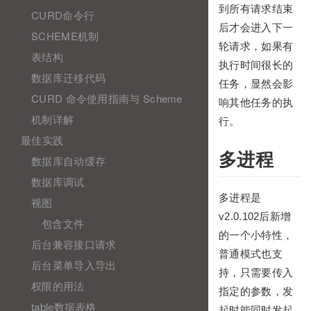
到所有请求结束
CURD命令行
后才会进入下一
SCHEME机制
轮请求，如果有
表结构
执行时间很长的
数据库迁移代码
任务，显然会影
CURD 命令使用指南与 Scheme
响其他任务的执
机制详解
行。
最佳实践
多进程
数据库自动缓存
数据库调试
多进程是
视图
v2.0.102后新增
包含文件
的一个小特性，
后台兼容接口请求
普通模式也支
后台菜单导入导出
持，只需要传入
权限的用法
指定的参数，发
table数据表格
起时能同时发起