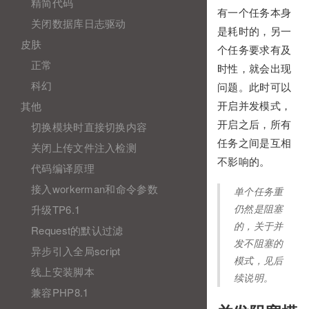
精简代码
有一个任务本身
关闭数据库日志驱动
是耗时的，另一
皮肤
个任务要求有及
正常
时性，就会出现
科幻
问题。此时可以
其他
开启并发模式，
开启之后，所有
切换模块时直接切换内容
任务之间是互相
关闭上传文件注入检测
不影响的。
代码编译原理
接入workerman和命令参数
单个任务重
升级TP6.1
仍然是阻塞
的，关于并
Request的默认过滤
发不阻塞的
异步引入全局script
模式，见后
线上安装脚本
续说明。
兼容PHP8.1