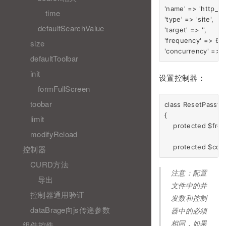
'name' => 'http_de
time
'type' => 'site',

defaultSearchValue
'target' => '',

'frequency' => 600
size
defaultToolbar
init
设置控制器：
formFullScreen
toobar
class ResetPasswo
{

limit
    protected $freq
modifyReload
控制器
CURD方法
注意：配置
导出
文件中的并
控制器通用验证
发数和控制
dataBrage向js传递参数
器中的必须
组件控件
相同，如果