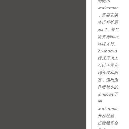
的使用
workerman
，需要安装
多进程扩展
pcntl，并且
需要再linux
环境才行。
2.windows
模式理论上
可以正常实
现并发和阻
塞，但根据
作者较少的
windows下
的
workerman
开发经验，
进程经常会