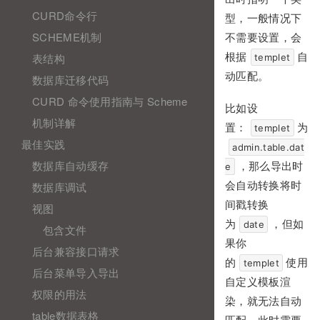
CURD命令行
型，一般情况下
SCHEME机制
不需要设置，会
表结构
根据
自
templet
动匹配。
数据库迁移代码
CURD 命令使用指南与 Scheme
比如设
机制详解
置：
为
templet
最佳实践
admin.table.dat
数据库自动缓存
，那么导出时
e
数据库调试
会自动转换将时
间戳转换
视图
为
，但如
date
包含文件
果你
后台兼容接口请求
的
使用
templet
后台菜单导入导出
自定义模板渲
权限的用法
染，就无法自动
table数据表格