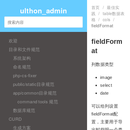
首页
/
最佳实
ulthon_admin
践
/
table数据表
格
/
cols
/
fieldFormat
欢迎
fieldForm
目录和文件规范
at
系统架构
列数据类型
命名规范
php-cs-fixer
image
public/static目录规范
select
app/common目录规范
date
command tools 规范
可以给列设置
数据库规范
fieldFormat配
CURD
置，主要用于导
生成方案
出时指明一个类