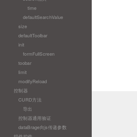
time
defaultSearchValue
size
defaultToolbar
init
formFullScreen
toobar
limit
modifyReload
控制器
CURD方法
导出
控制器通用验证
dataBrage向js传递参数
组件控件