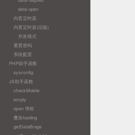
data-open
内置定时器
内置定时器(旧版)
并发模式
重置密码
系统配置
PHP助手函数
sysconfig
JS助手函数
checkMobile
empty
open 弹框
叠加loading
getDataBrage