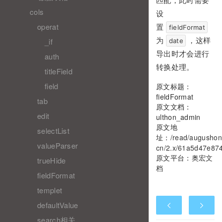
匹配，此时需要
cols
设
operat
置
fieldFormat
_if
为
，这样
date
导出时才会进行
auth
转换处理。
titleField
field
原文标题：
fieldFormat
tab
原文文档：
edit
ulthon_admin
原文地
selectList
址：
/read/augushon
valueParser
cn/2.x/61a5d47e87
原文平台：
奥宏文
trueHide
档
fieldFormat
templet
defaultValue
search相关