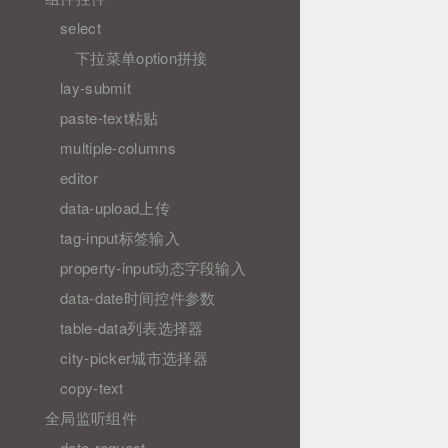
select
下拉菜单option拼接
lay-submit
paste-text粘贴
multiple-columns
editor
data-upload上传
tag-input标签输入
property-input动态字段输入
data-date时间控件参数
table-data列表选择器
city-picker城市选择器
copy-text
全局监听组件
data-request