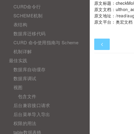
原文标题：checkMob
CURD命令行
原文文档：ulthon_ad
SCHEME机制
原文地址：
/read/au
原文平台：
奥宏文档
表结构
数据库迁移代码
CURD 命令使用指南与 Scheme
机制详解
最佳实践
数据库自动缓存
数据库调试
视图
包含文件
后台兼容接口请求
后台菜单导入导出
权限的用法
table数据表格