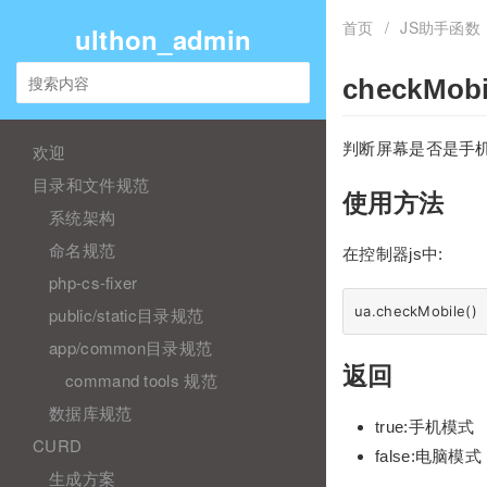
首页
/
JS助手函数
ulthon_admin
checkMobi
判断屏幕是否是手机
欢迎
目录和文件规范
使用方法
系统架构
命名规范
在控制器js中:
php-cs-fixer
public/static目录规范
app/common目录规范
返回
command tools 规范
数据库规范
true:手机模式
CURD
false:电脑模式
生成方案