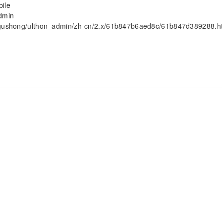
ile
min
gushong/ulthon_admin/zh-cn/2.x/61b847b6aed8c/61b847d389288.h