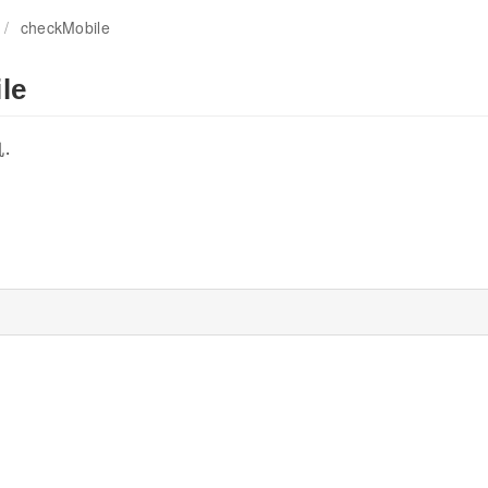
/
checkMobile
le
.