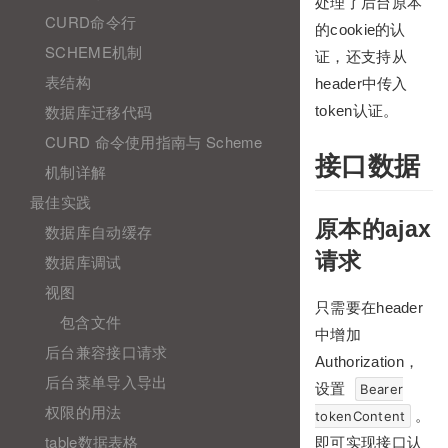
处理了后台原本
CURD命令行
的cookie的认
SCHEME机制
证，还支持从
表结构
header中传入
数据库迁移代码
token认证。
CURD 命令使用指南与 Scheme
接口数据
机制详解
最佳实践
原本的ajax
数据库自动缓存
请求
数据库调试
视图
只需要在header
包含文件
中增加
后台兼容接口请求
Authorization，
后台菜单导入导出
设置
Bearer
权限的用法
。
tokenContent
table数据表格
即可实现接口认