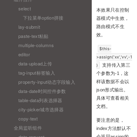
select
本效果只在控制
下拉菜单option拼接
器模式中生效，
lay-submit
路由模式不生
效。
paste-text粘贴
multiple-columns
$this-
editor
>assign('xx','vv',-1
data-upload上传
支持传入第三
)
tag-input标签输入
个参数为-1，这
property-input动态字段输入
样该数据不会以
json形式输出。
data-date时间控件参数
具体可查看相关
table-data列表选择器
文档。
city-picker城市选择器
copy-text
要注意的是，
全局监听组件
index方法默认不
data-request
会返回assign的