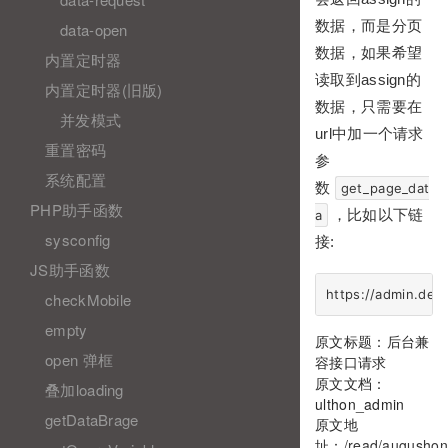
数据，而是分页
data-open
数据，如果希望
内置定时器
读取到assign的
内置定时器(旧版)
数据，只需要在
并发模式
url中加一个请求
重置密码
参
系统配置
数
get_page_dat
PHP助手函数
，比如以下链
a
sysconfig
接:
JS助手函数
checkMobile
empty
原文标题：后台兼
open 弹框
容接口请求
原文文档：
叠加loading
ulthon_admin
getDataBrage
原文地
址：
/read/augushon