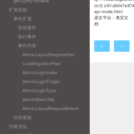
getQueryVariable
cn/2.x/61a5d47e87
扩展机制
api-mode.html
原文平台：
奥宏文
事件扩展
档
实现事件
执行事件
事件列表
AdminLayoutRequireAfter
LoadMigrationFiles
AdminLoginIndex
AdminLoginForget
AdminLoginType
AdminMenuTab
AdminLayoutRequireBefore
自动更新
性能优化