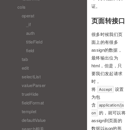
证。
cols
operat
页面转接口
_if
auth
很多时候我们页
titleField
面上的有很多
field
assign的数据，
最终输出位为
tab
html，但是，只
edit
要我们发起请求
selectList
时，
valueParser
将
设置
Accept
trueHide
为包
fieldFormat
含
application/js
templet
的，就可以将
on
defaultValue
assign到页面的
search相关
数据以json的形