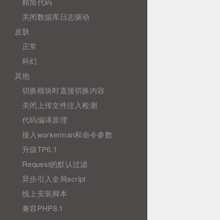
精简代码
关闭数据库日志驱动
皮肤
正常
科幻
其他
切换模块时直接切换内容
关闭上传文件注入检测
代码编译原理
接入workerman和命令参数
升级TP6.1
Request的默认过滤
异步引入全局script
线上安装脚本
兼容PHP8.1