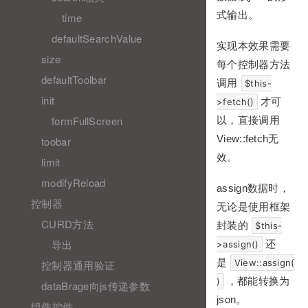
式输出。
time
defaultSearchValue
实现本效果需要
size
每个控制器方法
defaultToolbar
调用
$this-
init
才可
>fetch()
formFullScreen
以，直接调用
View::fetch无
toobar
效。
limit
modifyReload
assign数据时，
控制器
无论是使用框架
CURD方法
封装的
$this-
导出
还
>assign()
是
View::assign(
控制器通用验证
，都能转换为
)
dataBrage向js传递参数
json。
组件控件