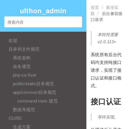
首页
/
最佳实
ulthon_admin
践
/
后台兼容接
口请求
本特性需要
欢迎
v2.0.113+
目录和文件规范
系统所有后台代
系统架构
码均支持纯接口
命名规范
请求，实现了接
php-cs-fixer
口认证和接口格
public/static目录规范
式。
app/common目录规范
接口认证
command tools 规范
数据库规范
等待实现。
CURD
生成方案