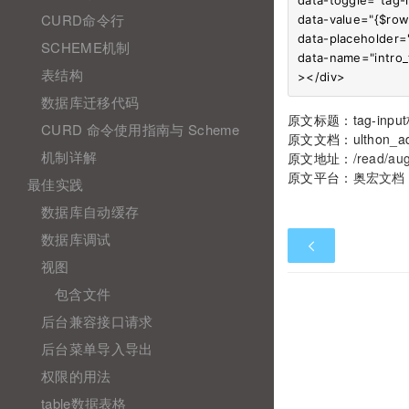
CURD命令行
data-value="{$row.i
data-placehold
SCHEME机制
data-name="intro_t
表结构
数据库迁移代码
原文标题：tag-inp
CURD 命令使用指南与 Scheme
原文文档：ulthon_ad
机制详解
原文地址：
/read/au
原文平台：
奥宏文档
最佳实践
数据库自动缓存
数据库调试
视图
包含文件
后台兼容接口请求
后台菜单导入导出
权限的用法
table数据表格