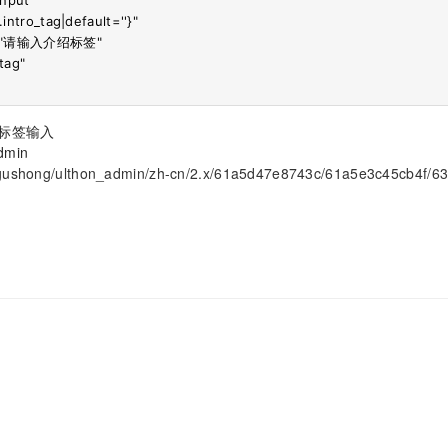
ntro_tag|default=''}" 

er="请输入介绍标签" 

ag"

ut标签输入
min
gushong/ulthon_admin/zh-cn/2.x/61a5d47e8743c/61a5e3c45cb4f/6