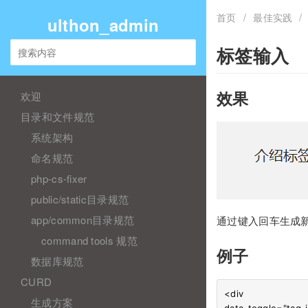
首页
/
最佳实践
/
ulthon_admin
标签输入
欢迎
效果
目录和文件规范
系统架构
命名规范
php-cs-fixer
public/static目录规范
app/common目录规范
通过键入回车生成
command tools 规范
例子
数据库规范
CURD
<div 

生成方案
data-toggle="tag-i