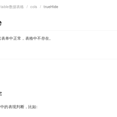
table数据表格
/
cols
/
trueHide
e
索表单中正常，表格中不存在。
字
s中的表现判断，比如: