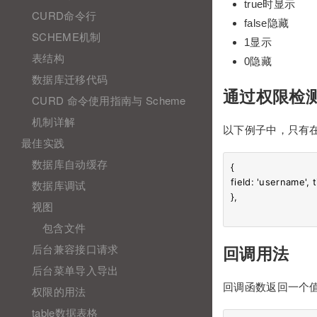
true时显示
CURD命令行
false隐藏
SCHEME机制
1显示
表结构
0隐藏
数据库迁移代码
通过权限检
CURD 命令使用指南与 Scheme
机制详解
以下例子中，只有
最佳实践
数据库自动缓存
{

field: 'username', t
数据库调试
},

视图
包含文件
后台兼容接口请求
回调用法
后台菜单导入导出
回调函数返回一个
权限的用法
table数据表格