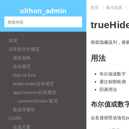
首页
/
最佳实践
/
ulthon_admin
trueHid
欢迎
彻底隐藏该列，搜
目录和文件规范
用法
系统架构
命名规范
布尔值或数字
php-cs-fixer
通过权限检测
public/static目录规范
回调用法
app/common目录规范
command tools 规范
布尔值或数
数据库规范
CURD
会直接按照该值在j
生成方案