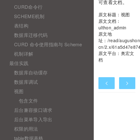
可查看文档。
CURD命令行
原文标题：视图
SCHEME机制
原文文档：
表结构
ulthon_admin
原文地
数据库迁移代码
址：
/read/augushon
CURD 命令使用指南与 Scheme
cn/2.x/61a5d47e87
原文平台：
奥宏文
机制详解
档
最佳实践
数据库自动缓存
数据库调试
视图
包含文件
后台兼容接口请求
后台菜单导入导出
权限的用法
table数据表格