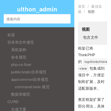
首页
/
最佳实
ulthon_admin
践
/
视图
视图
欢迎
包含文件
目录和文件规范
框架已将
系统架构
ThinkPHP
命名规范
的
topthink/think
php-cs-fixer
包集成到
-view
public/static目录规范
项目中，方便定
app/common目录规范
制和扩展，及时
command tools 规范
适配新版本。
数据库规范
奥宏框架扩展了
CURD
部分用法，具体
生成方案