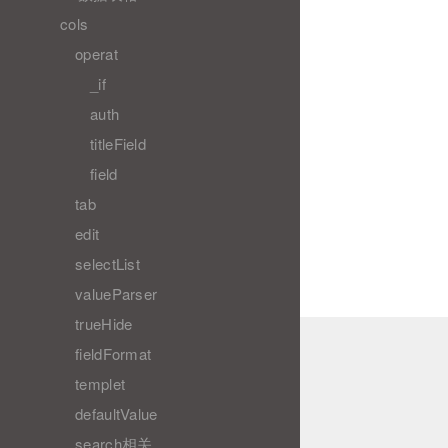
cols
operat
_if
auth
titleField
field
tab
edit
selectList
valueParser
trueHide
fieldFormat
templet
defaultValue
search相关