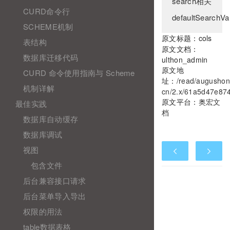
search相关
CURD命令行
defaultSearchVa
SCHEME机制
原文标题：cols
表结构
原文文档：
数据库迁移代码
ulthon_admin
原文地
CURD 命令使用指南与 Scheme
址：
/read/augushon
机制详解
cn/2.x/61a5d47e87
原文平台：
奥宏文
最佳实践
档
数据库自动缓存
数据库调试
视图
包含文件
后台兼容接口请求
后台菜单导入导出
权限的用法
table数据表格