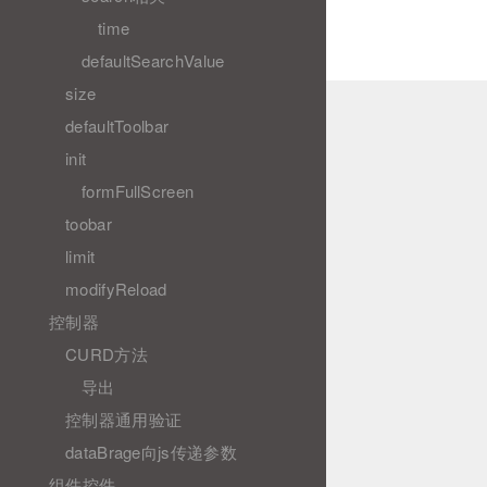
time
defaultSearchValue
size
defaultToolbar
init
formFullScreen
toobar
limit
modifyReload
控制器
CURD方法
导出
控制器通用验证
dataBrage向js传递参数
组件控件