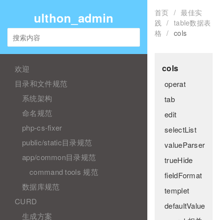
首页
/
最佳实
ulthon_admin
践
/
table数据表
格
/
cols
cols
欢迎
目录和文件规范
operat
系统架构
tab
命名规范
edit
php-cs-fixer
selectList
public/static目录规范
valueParser
app/common目录规范
trueHide
command tools 规范
fieldFormat
数据库规范
templet
CURD
defaultValue
生成方案