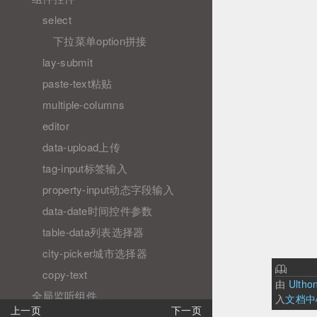
select
下拉菜单option拼接
lay-submit
paste-text粘贴
multiple-columns
editor
data-upload上传
tag-input标签输入
property-input动态字段输入
data-date时间控件参数
table-data列表选择器
city-picker城市选择器
copy-text
由
Ultho
全局监听组件
入
文档中
上一页
下一页
data-request