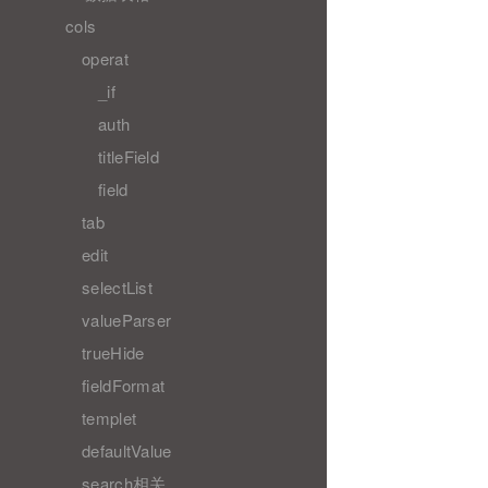
cols
operat
_if
auth
titleField
field
tab
edit
selectList
valueParser
trueHide
fieldFormat
templet
defaultValue
search相关