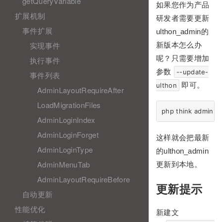
getQueryVariable
如果您作为产品
扩展机制
研发者需要更新
事件扩展
ulthon_admin的
实现事件
新版本怎么办
呢？只需要增加
执行事件
参数
--update-
事件列表
即可。
ulthon
AdminLayoutRequireAfter
LoadMigrationFiles
AdminLoginIndex
AdminLoginForget
这样就会把最新
AdminLoginType
的ulthon_admin
AdminMenuTab
更新到本地。
AdminLayoutRequireBefore
更新提示
自动更新
性能优化
新建文