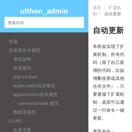
首页
/
扩展机
ulthon_admin
制
/
自动更新
自动更新
欢迎
本框架实现了扩
目录和文件规范
展机制，所有代
系统架构
码（除了自己新
命名规范
增的代码，比如
php-cs-fixer
增删改查或其他
public/static目录规范
任何文件），只
app/common目录规范
要遵循了扩展机
制，底层可以通
command tools 规范
过一行命令一键
数据库规范
更新。
CURD
生成方案
更新命令：