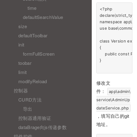
time
<?php

declare(strict_type
defaultSearchValue
namespace app\c
size
use base\common\
defaultToolbar
class Version exte
init
{

formFullScreen
    public cons
}

toobar
limit
modifyReload
修改文
控制器
件：
app\admin\
CURD方法
service\AdminUp
dateService.php
导出
，填写自己的git
控制器通用验证
地址。
dataBrage向js传递参数
组件控件