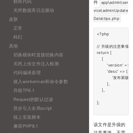
精简代码
件
app\admin\ser
关闭数据库日志驱动
vice\adminUpdate
皮肤
Data\tips.php
正常
<?php

科幻
其他
// 升级的注意事项

return [

切换模块时直接切换内容
    [

关闭上传文件注入检测
        'version' => 'v
        'desc' => [

代码编译原理
            '发布新版本',
接入workerman和命令参数
        ],

升级TP6.1
    ],

Request的默认过滤
];

异步引入全局script
线上安装脚本
该文件是升级的
兼容PHP8.1
注意事项，不需