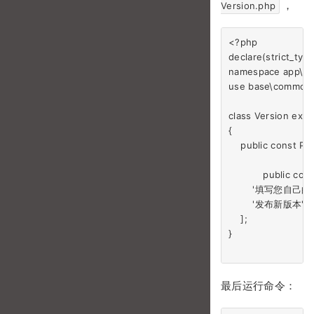
，
Version.php
<?php

declare(strict_type
namespace app\c
use base\common\
class Version exte
{

    public cons
	    public const COMMENT = [

        '填写您自己的
        '发布新版本',

    ];

}

最后运行命令：