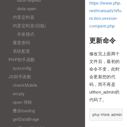
https://www.php.
data-open
net/manual/zh/fu
内置定时器
nction.version-
内置定时器(旧版)
compare.php
并发模式
更新命令
重置密码
系统配置
修改完上面两个
PHP助手函数
文件后，最初的
sysconfig
命令不变，此时
JS助手函数
会更新您的代
码，而不再是
checkMobile
ulthon_admin的
empty
代码了。
open 弹框
叠加loading
getDataBrage