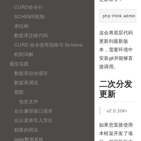
CURD命令行
SCHEME机制
表结构
这会将底层代码
数据库迁移代码
更新到最新版
CURD 命令使用指南与 Scheme
本，需要环境中
机制详解
安装git并能够直
最佳实践
接调用。
数据库自动缓存
数据库调试
二次分发
视图
更新
包含文件
后台兼容接口请求
v2.0.104+
后台菜单导入导出
如果您直接使用
权限的用法
本框架开发了项
table数据表格