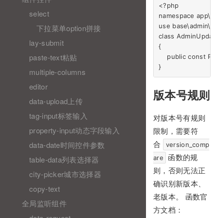
<?php

select
namespace app\adm
use base\admin\se
下拉菜单option拼接
class AdminUpdat
lay-submit
{

paste-text粘贴
    public const 
multiple-columns
editor
版本号规则
data-upload上传
tag-input标签输入
对版本号有规则
property-input动态字段输入
限制，需要符
data-date时间控件参数
合
version_comp
函数的规
are
table-data列表选择器
则，否则无法正
city-picker城市选择器
确识别新版本、
copy-text
老版本。 函数官
全局监听组件
方文档：
data-request