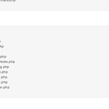
ta.php                 

         

             

             

              

             

               

e.php           

hp             

               

               

p                

hp                   
