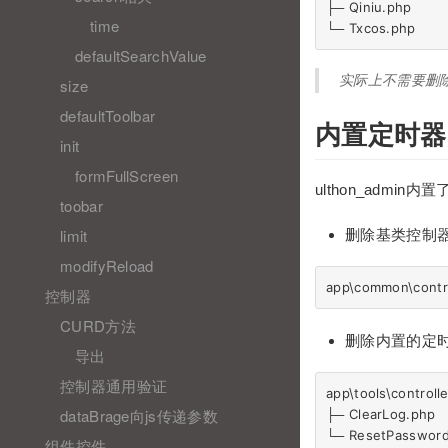
├─ Qiniu.php   

time
defaultSearchValue
实际上不需要删
size
defaultToolbar
内置定时器
init
formFullScreen
ulthon_adm
toobar
limit
删除基类控制
modifyReload
控制器
CURD方法
删除内置的定
导出
控制器通用验证
app\tools\controlle
dataBrage向js传递参数
├─ ClearLog.php     
└─ ResetPassword.
组件控件