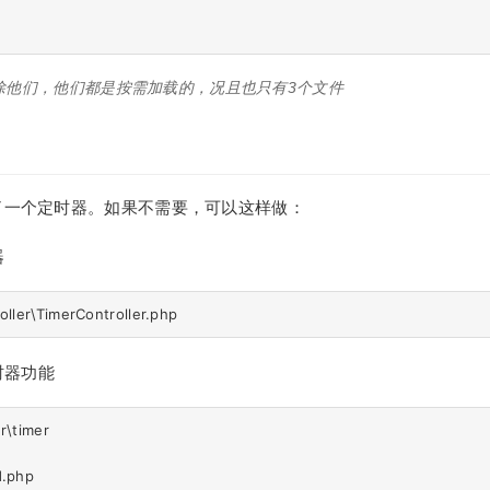
除他们，他们都是按需加载的，况且也只有3个文件
in内置了一个定时器。如果不需要，可以这样做：
器
时器功能
r\timer

  

php  
