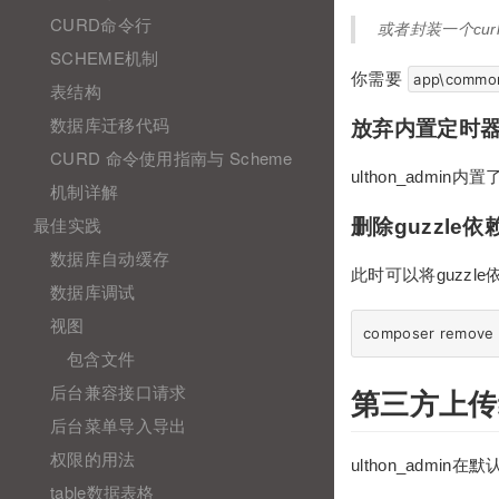
CURD命令行
或者封装一个cur
SCHEME机制
你需要
app\commo
表结构
数据库迁移代码
放弃内置定时
CURD 命令使用指南与 Scheme
ulthon_ad
机制详解
最佳实践
删除guzzle依
数据库自动缓存
此时可以将guzzl
数据库调试
视图
包含文件
后台兼容接口请求
第三方上传
后台菜单导入导出
权限的用法
ulthon_admin在
table数据表格