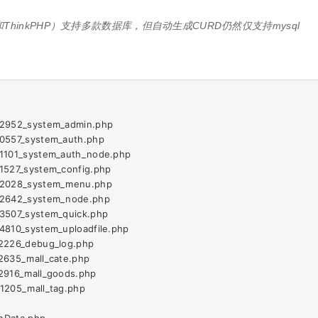
hinkPHP）支持多款数据库，但自动生成CURD仍然仅支持mysql
                   

                    

952_system_admin.php       

57_system_auth.php        

101_system_auth_node.php   

27_system_config.php      

028_system_menu.php        

642_system_node.php        

07_system_quick.php       

810_system_uploadfile.php  

26_debug_log.php          

35_mall_cate.php          

16_mall_goods.php         

05_mall_tag.php           

                   
