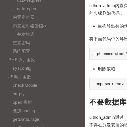
ulthon_admi
data-open
的步骤删除代码：
内置定时器
内置定时器(旧版)
重构导出类的
并发模式
将下面代码中的导出，去
重置密码
系统配置
PHP助手函数
sysconfig
删除依赖
JS助手函数
checkMobile
empty
不要数据库
open 弹框
叠加loading
ulthon_admin通过
getDataBrage
不存在分发安装的