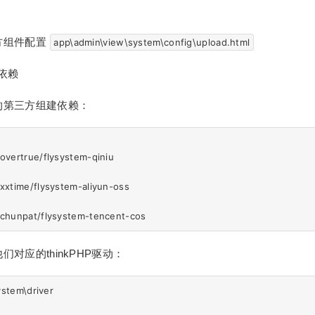
方组件配置
app\admin\view\system\config\upload.html
r依赖
的第三方组建依赖：
vertrue/flysystem-qiniu 

xtime/flysystem-aliyun-oss 

对应的thinkPHP驱动：
tem\driver         
