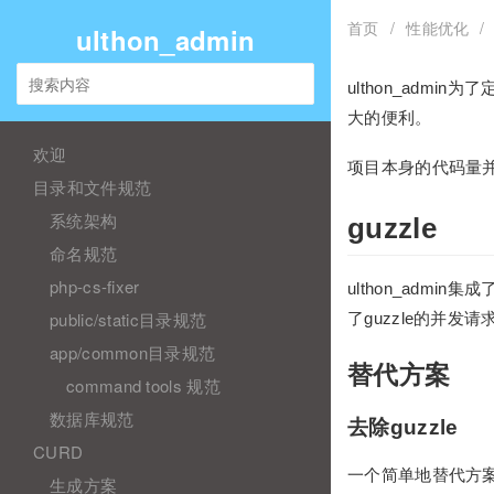
首页
/
性能优化
/
ulthon_admin
ulthon_ad
大的便利。
欢迎
项目本身的代码量并
目录和文件规范
系统架构
guzzle
命名规范
php-cs-fixer
ulthon_adm
public/static目录规范
了guzzle的并
app/common目录规范
替代方案
command tools 规范
数据库规范
去除guzzle
CURD
一个简单地替代方案是使用
生成方案