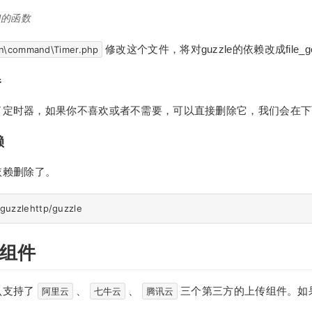
l的函数
修改这个文件，将对guzzle的依赖改成file_ge
n\command\Timer.php
器
min内置了定时器，如果你不喜欢或者不需要，可以直接删除它，我们会在
赖
e依赖删除了。
组件
默认支持了
、
、
三个第三方的上传组件。如
阿里云
七牛云
腾讯云