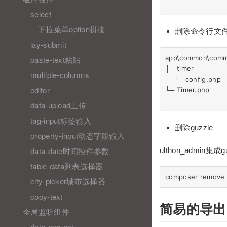
select
下拉菜单option拼接
删除命令行文
lay-submit
app\common\comm
paste-text粘贴
├─ timer                
multiple-columns
│  └─ config.php     
editor
└─ Timer.php          
data-upload上传
tag-input标签输入
删除guzzle
property-input动态字段输入
data-date时间控件参数
ulthon_admi
table-data列表选择器
city-picker城市选择器
copy-text
简易的导出
全局监听组件
data-request