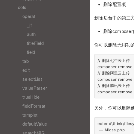
删除配置项
cols
operat
删除后台中的第三
_if
删除compose
auth
titleField
你可以删除无用功
field
tab
// 删除七牛云上传

composer remove o
edit
// 删除阿里云上传

selectList
composer remove x
// 删除腾讯云上传

valueParser
trueHide
fieldFormat
另外，你可以删除他们
templet
defaultValue
extend\think\filesys
├─ Alioss.php  

search相关