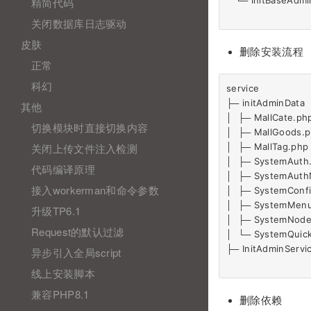
   └─ InitBaseAdminDa
精简代码
关闭数据库日志驱动
皮肤
删除安装流程
正常
科幻
service                   
├─ initAdminData      
其他
│  ├─ MallCate.php    
切换模块时直接切换内容
│  ├─ MallGoods.php  
关闭上传文件注入检测
│  ├─ MallTag.php     
│  ├─ SystemAuth.php
代码编译原理
│  ├─ SystemAuthNod
接入workerman和命令参数
│  ├─ SystemConfig.p
│  ├─ SystemMenu.php
升级TP6.1
│  ├─ SystemNode.php
Request的默认过滤
│  └─ SystemQuick.ph
├─ InitAdminService.p
异步引入全局script
线上安装脚本
兼容PHP8.1
删除依赖