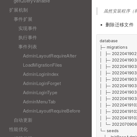
getQueryVariable
扩展机制
虽然安装程序（和T
事件扩展
删除迁移文件
实现事件
执行事件
database                 
事件列表
├─ migrations           
│  ├─ 20220419022
AdminLayoutRequireAfter
│  ├─ 202204190305
LoadMigrationFiles
│  ├─ 20220419031
│  ├─ 202204190315
AdminLoginIndex
│  ├─ 20220419032
AdminLoginForget
│  ├─ 20220419032
AdminLoginType
│  ├─ 202204190335
│  ├─ 20220419034
AdminMenuTab
│  ├─ 202204191022
AdminLayoutRequireBefore
│  ├─ 202204191026
│  ├─ 202204191029
自动更新
│  └─ 202207090612
性能优化
└─ seeds                 