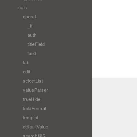
cols
operat
_if
auth
titleField
field
tab
edit
selectList
valueParser
trueHide
fieldFormat
templet
defaultValue
search相关