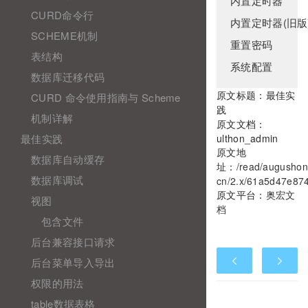
内置定时器
CURD命令行
内置定时器(旧版
SCHEME机制
重置密码
表结构
系统配置
数据库迁移代码
原文标题：最佳实
CURD 命令使用指南与 Scheme
践
机制详解
原文文档：
最佳实践
ulthon_admin
原文地
数据库自动缓存
址：
/read/augushon
数据库调试
cn/2.x/61a5d47e874
原文平台：
奥宏文
视图
档
包含文件
后台兼容接口请求
后台菜单导入导出
权限的用法
table数据表格