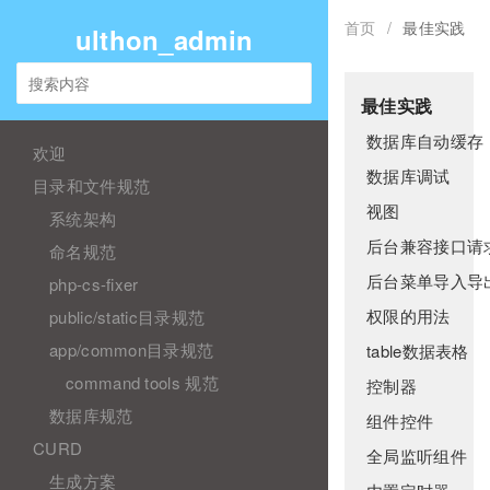
首页
/
最佳实践
ulthon_admin
最佳实践
数据库自动缓存
欢迎
数据库调试
目录和文件规范
视图
系统架构
后台兼容接口请
命名规范
后台菜单导入导
php-cs-fixer
权限的用法
public/static目录规范
app/common目录规范
table数据表格
command tools 规范
控制器
数据库规范
组件控件
CURD
全局监听组件
生成方案