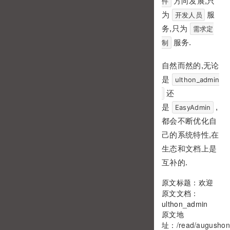
方向发展,只
件
为
服
开发人员
务,只为
需求定
服务.
制
自然而然的,无论
是
ulthon_admin
还
是
,
EasyAdmin
都会不断优化自
己的系统特性,在
生态和文档上是
互补的.
原文标题：欢迎
原文文档：
ulthon_admin
原文地
址：
/read/augushon