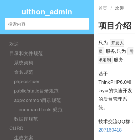
首页
/
欢迎
ulthon_admin
项目介绍
只为
开发人
欢迎
服务,只为
员
需
目录和文件规范
服务.
求定制
系统架构
命名规范
基于
php-cs-fixer
ThinkPHP6.0和
public/static目录规范
layui的快速开发
的后台管理系
app/common目录规范
统。
command tools 规范
数据库规范
技术交流QQ群：
CURD
207160418
生成方案