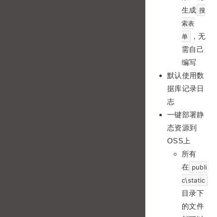
生成
搜
索表
，无
单
需自己
编写
默认使用数
据库记录日
志
一键部署静
态资源到
OSS上
所有
在
publi
c\static
目录下
的文件