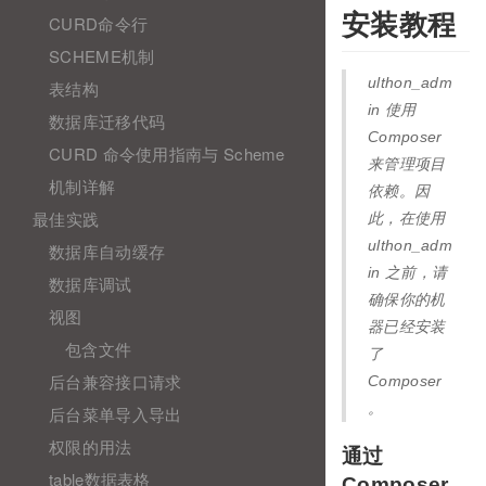
安装教程
CURD命令行
SCHEME机制
ulthon_adm
表结构
in 使用
数据库迁移代码
Composer
CURD 命令使用指南与 Scheme
来管理项目
机制详解
依赖。因
最佳实践
此，在使用
ulthon_adm
数据库自动缓存
in 之前，请
数据库调试
确保你的机
视图
器已经安装
包含文件
了
后台兼容接口请求
Composer
。
后台菜单导入导出
权限的用法
通过
table数据表格
Composer