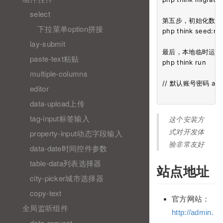
select
第五步，初始化数据
下拉菜单option拼接
php think seed:run
lay-submit
最后，本地临时运行

paste-text粘贴
php think run

multiple-columns
// 默认账号密码 admi
editor
data-upload上传
tag-input标签输入
这个安装方
式对开发体
property-input动态字段输入
验非常友好
data-date时间控件参数
table-data列表选择器
站点地址
city-picker城市选择器
copy-text
官方网站：
全局监听组件
http://admin.
data-request