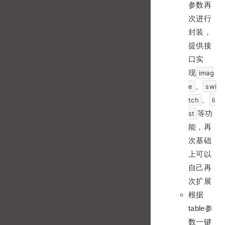
参数再
次进行
封装，
提供接
口实
现
imag
、
e
swi
、
tch
li
等功
st
能，再
次基础
上可以
自己再
次扩展
根据
table参
数一键