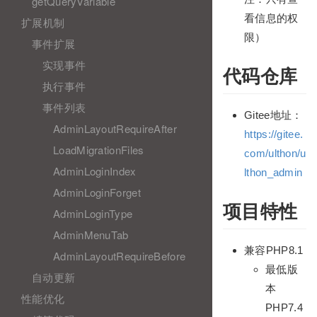
getQueryVariable
看信息的权
扩展机制
限）
事件扩展
实现事件
代码仓库
执行事件
事件列表
Gitee地址：
AdminLayoutRequireAfter
https://gitee.
LoadMigrationFiles
com/ulthon/u
AdminLoginIndex
lthon_admin
AdminLoginForget
项目特性
AdminLoginType
AdminMenuTab
兼容PHP8.1
AdminLayoutRequireBefore
最低版
自动更新
本
性能优化
PHP7.4