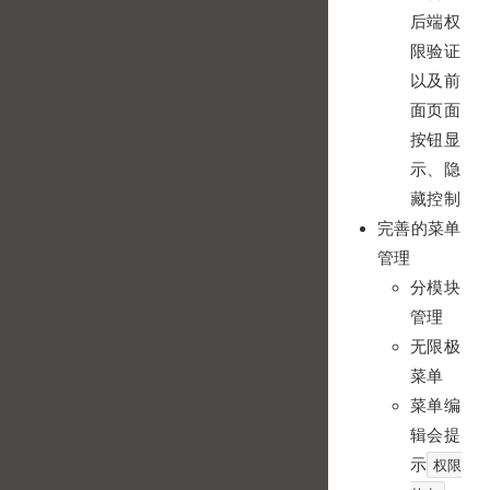
后端权
限验证
以及前
面页面
按钮显
示、隐
藏控制
完善的菜单
管理
分模块
管理
无限极
菜单
菜单编
辑会提
示
权限