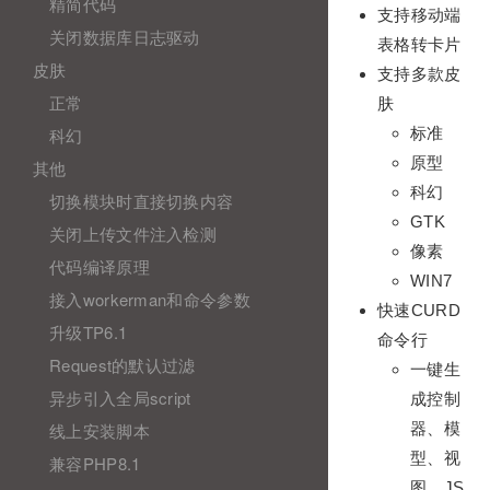
精简代码
支持移动端
关闭数据库日志驱动
表格转卡片
皮肤
支持多款皮
正常
肤
标准
科幻
原型
其他
科幻
切换模块时直接切换内容
GTK
关闭上传文件注入检测
像素
代码编译原理
WIN7
接入workerman和命令参数
快速CURD
升级TP6.1
命令行
Request的默认过滤
一键生
异步引入全局script
成控制
器、模
线上安装脚本
型、视
兼容PHP8.1
图、JS