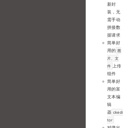
新封
装，无
需手动
拼接数
据请求
简单好
用的
图
片、文
上传
件
组件
简单好
用的富
文本编
辑
器
ckedi
tor
对弹出