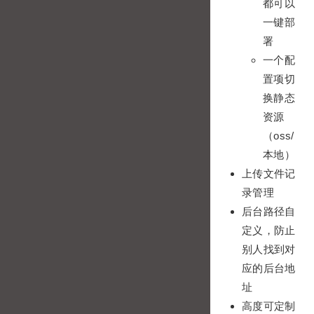
都可以
一键部
署
一个配
置项切
换静态
资源
（oss/
本地）
上传文件记
录管理
后台路径自
定义，防止
别人找到对
应的后台地
址
高度可定制