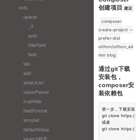
cols
创建项目
建议
operat
composer
_if
create-project --
auth
prefer-dist
titleField
ulthon/ulthon_ad
field
min blog
tab
通过git下载
edit
安装包，
selectList
composer安
valueParser
装依赖包
trueHide
第一步，下载安装包

fieldFormat
git clone https://
templet
或者

defaultValue
git clone https://
search相关