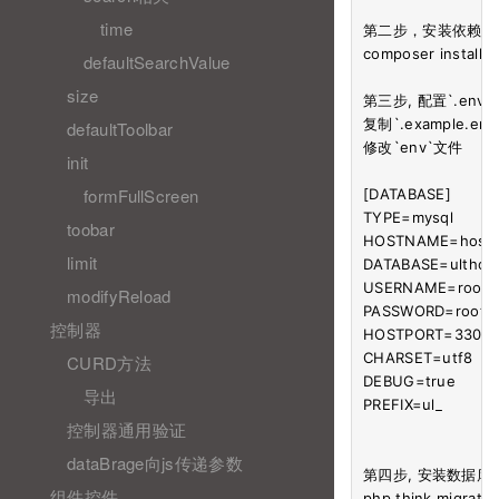
time
第二步，安装依赖包

composer install

defaultSearchValue
size
第三步, 配置`.env`

复制`.example.env`
defaultToolbar
修改`env`文件

init
formFullScreen
[DATABASE]

TYPE=mysql

toobar
HOSTNAME=host.do
limit
DATABASE=ulthon

USERNAME=root

modifyReload
PASSWORD=root

控制器
HOSTPORT=3306

CHARSET=utf8

CURD方法
DEBUG=true

导出
PREFIX=ul_

控制器通用验证
dataBrage向js传递参数
第四步, 安装数据库

组件控件
php think migrate: