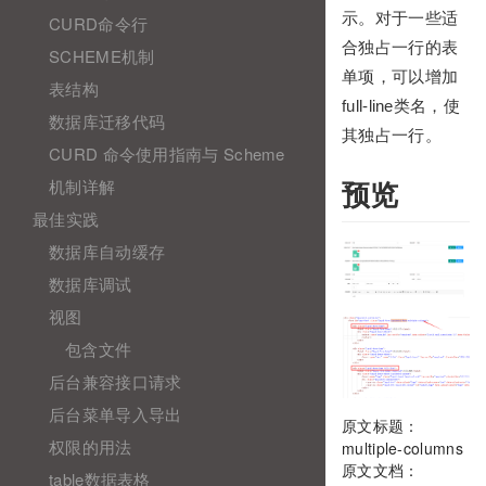
示。对于一些适
CURD命令行
合独占一行的表
SCHEME机制
单项，可以增加
表结构
full-line类名，使
数据库迁移代码
其独占一行。
CURD 命令使用指南与 Scheme
机制详解
预览
最佳实践
数据库自动缓存
数据库调试
视图
包含文件
后台兼容接口请求
后台菜单导入导出
原文标题：
权限的用法
multiple-columns
原文文档：
table数据表格