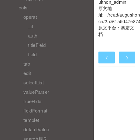
ulthon_admin
cols
原文地
址：
/read/augushon
operat
cn/2.x/61a5d47e87
_if
原文平台：
奥宏文
档
auth
titleField
field
tab
edit
selectList
valueParser
trueHide
fieldFormat
templet
defaultValue
search相关