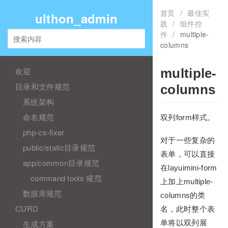
首页
/
最佳实
ulthon_admin
践
/
组件控
件
/
multiple-
columns
欢迎
multiple-
目录和文件规范
columns
系统架构
命名规范
双列form样式。
php-cs-fixer
对于一些复杂的
public/static目录规范
表单，可以直接
app/common目录规范
在layuimini-form
command tools 规范
上加上multiple-
数据库规范
columns的类
CURD
名，此时整个表
单将以双列展
生成方案