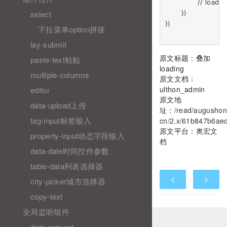
		// loading.hide(true)  // 传入true,会强制关闭loading

	})

select
})

下拉菜单option拼接
lay-submit
原文标题：叠加
paste-text粘贴
loading
multiple-columns
原文文档：
ulthon_admin
editor
原文地
data-upload上传
址：
/read/augushon
tag-input标签输入
cn/2.x/61b847b6ae
原文平台：
奥宏文
property-input动态字段输入
档
data-date时间控件参数
table-data列表选择器
city-picker城市选择器
copy-text
全局监听组件
data-request