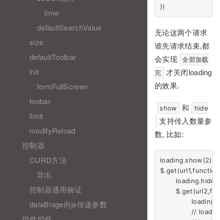
time
defaultSearchValue
无论这两个请求
size
谁先请求结束,都
defaultToolbar
会实现
全部加载
init
才关闭loading
完
formFullScreen
的效果.
toobar
和
show
hide
limit
支持传入数量参
modifyReload
数, 比如:
控制器
CURD方法
loading.show(2)
$.get(url1,function(
导出
	loading.hide()

控制器通用验证
	$.get(url2,function(){

		loading.hide()

dataBrage向js传递参数
		// loading.hide(2)  // 也可以直接传输数量,关闭两次

组件控件