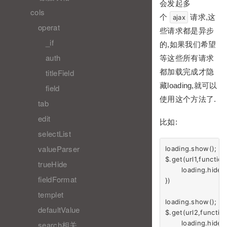
会发起多
cols
个
请求,这
ajax
operat
些请求都是异步
_if
的,如果我们希望
auth
等这些所有请求
都加载完成才隐
titleField
藏loading,就可以
field
使用这个方法了.
tab
edit
比如:
selectList
valueParser
loading.show();

$.get(url1,function(
trueHide
	loading.hide()

fieldFormat
})

templet
loading.show();

defaultValue
$.get(url2,function(
	loading.hide()

search相关