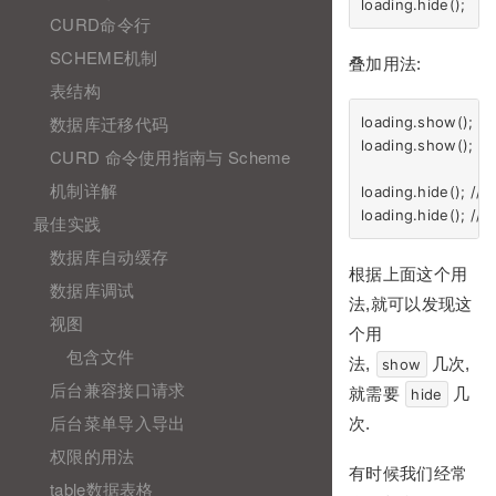
CURD命令行
SCHEME机制
叠加用法:
表结构
数据库迁移代码
loading.show();

loading.show();

CURD 命令使用指南与 Scheme
机制详解
loading.hide();
最佳实践
数据库自动缓存
根据上面这个用
数据库调试
法,就可以发现这
视图
个用
包含文件
法,
几次,
show
后台兼容接口请求
就需要
几
hide
后台菜单导入导出
次.
权限的用法
有时候我们经常
table数据表格