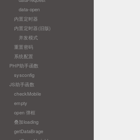
data-open
内置定时器
内置定时器(旧版)
并发模式
重置密码
系统配置
PHP助手函数
sysconfig
JS助手函数
checkMobile
empty
open 弹框
叠加loading
getDataBrage