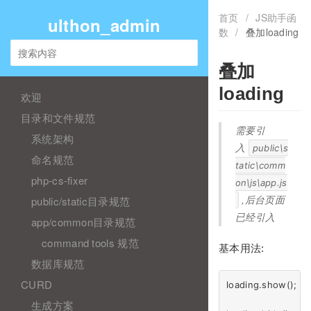
首页
/
JS助手函
ulthon_admin
数
/
叠加loading
叠加
loading
欢迎
目录和文件规范
需要引
系统架构
入
public\s
命名规范
tatic\comm
php-cs-fixer
on\js\app.js
public/static目录规范
,后台页面
已经引入
app/common目录规范
command tools 规范
基本用法:
数据库规范
CURD
loading.show();

生成方案